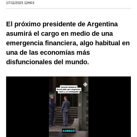
17/11/2023 12H03
Moda
Estilos
El próximo presidente de Argentina
asumirá el cargo en medio de una
Mundo
emergencia financiera, algo habitual en
EEUU
una de las economías más
México
disfuncionales del mundo.
España
Internacional
Tecnología
Club del Suscriptor
Mix
G de Gestión