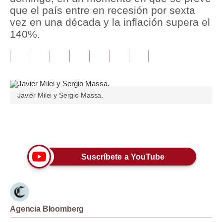
que el país entre en recesión por sexta
Tu Dinero
vez en una década y la inflación supera el
140%.
Finanzas Personales
Inmobiliarias
Plus G
Javier Milei y Sergio Massa.
Opinión
Editorial
Únete a nuestro canal
Pregunta de hoy
Suscríbete a YouTube
Blogs
Tendencias
Lujo
Agencia Bloomberg
Viajes