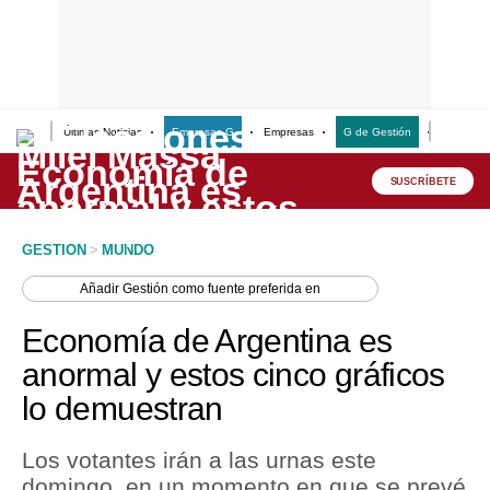
Últimas Noticias
Empresas G
Empresas
G de Gestión
Finanzas
Lo último
Peru Quiosco
SUSCRÍBETE
Portada
GESTION
>
MUNDO
Empresas
Añadir
Gestión
como fuente preferida en
Management & Empleo
Economía de Argentina es
Economía
anormal y estos cinco gráficos
lo demuestran
Mercados
Perú
Los votantes irán a las urnas este
domingo, en un momento en que se prevé
Política