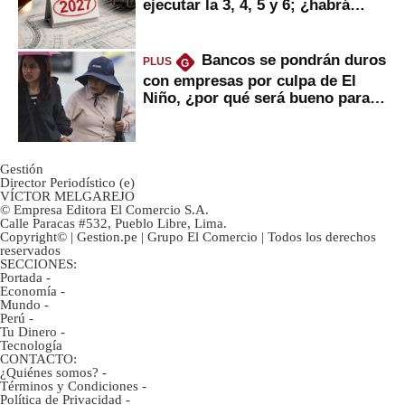
ejecutar la 3, 4, 5 y 6; ¿habrá
avances?
Bancos se pondrán duros
PLUS
G
con empresas por culpa de El
Niño, ¿por qué será bueno para
ahorristas?
Gestión
Director Periodístico (e)
VÍCTOR MELGAREJO
© Empresa Editora El Comercio S.A.
Calle Paracas #532, Pueblo Libre, Lima.
Copyright© | Gestion.pe | Grupo El Comercio | Todos los derechos
reservados
SECCIONES:
Portada
-
Economía
-
Mundo
-
Perú
-
Tu Dinero
-
Tecnología
CONTACTO:
¿Quiénes somos?
-
Términos y Condiciones
-
Política de Privacidad
-