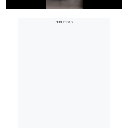
Notas Contratadas
Podcast
Gestión TV
Videos
Fotogalerías
gestion.pe
¿quiénes
Somos?
Términos
Y
Condiciones
Política
De
Privacidad