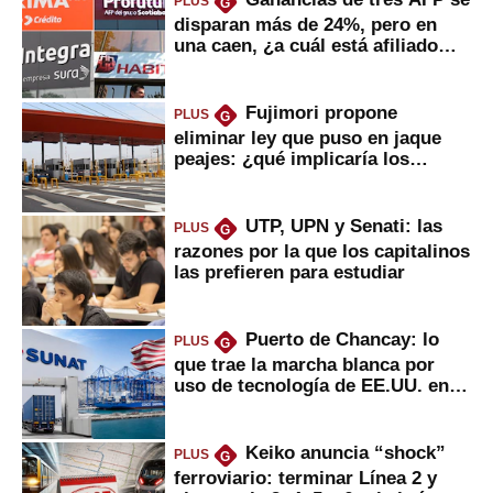
PLUS
G
disparan más de 24%, pero en
una caen, ¿a cuál está afiliado
usted?
Fujimori propone
PLUS
G
eliminar ley que puso en jaque
peajes: ¿qué implicaría los
usuarios?
UTP, UPN y Senati: las
PLUS
G
razones por la que los capitalinos
las prefieren para estudiar
Puerto de Chancay: lo
PLUS
G
que trae la marcha blanca por
uso de tecnología de EE.UU. en
mercancías
Keiko anuncia “shock”
PLUS
G
ferroviario: terminar Línea 2 y