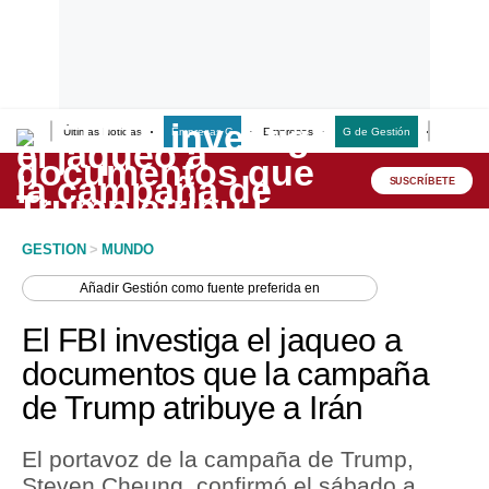
Últimas Noticias
Empresas G
Empresas
G de Gestión
Finanzas
Lo último
Peru Quiosco
SUSCRÍBETE
Portada
GESTION
>
MUNDO
Empresas
Añadir
Gestión
como fuente preferida en
Management & Empleo
El FBI investiga el jaqueo a
Economía
documentos que la campaña
de Trump atribuye a Irán
Mercados
Perú
El portavoz de la campaña de Trump,
Steven Cheung, confirmó el sábado a
Política