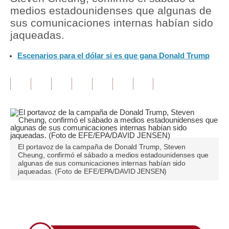
medios estadounidenses que algunas de
Tu Dinero
sus comunicaciones internas habían sido
jaqueadas.
Finanzas Personales
Escenarios para el dólar si es que gana Donald Trump
Inmobiliarias
Plus G
Opinión
Editorial
Pregunta de hoy
El portavoz de la campaña de Donald Trump, Steven
Cheung, confirmó el sábado a medios estadounidenses que
Blogs
algunas de sus comunicaciones internas habían sido
jaqueadas. (Foto de EFE/EPA/DAVID JENSEN)
Tendencias
Lujo
Únete a nuestro canal
Viajes