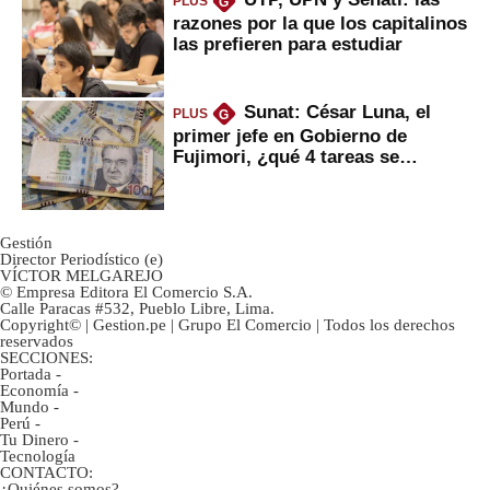
PLUS
G
razones por la que los capitalinos
las prefieren para estudiar
Sunat: César Luna, el
PLUS
G
primer jefe en Gobierno de
Fujimori, ¿qué 4 tareas se
marcan urgentes?
Gestión
Director Periodístico (e)
VÍCTOR MELGAREJO
© Empresa Editora El Comercio S.A.
Calle Paracas #532, Pueblo Libre, Lima.
Copyright© | Gestion.pe | Grupo El Comercio | Todos los derechos
reservados
SECCIONES:
Portada
-
Economía
-
Mundo
-
Perú
-
Tu Dinero
-
Tecnología
CONTACTO:
¿Quiénes somos?
-