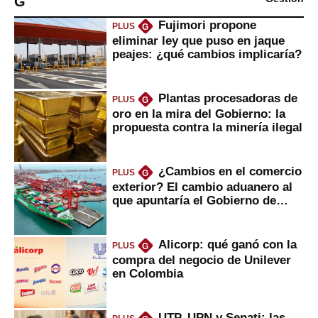
G
Fujimori propone
PLUS
G
eliminar ley que puso en jaque
peajes: ¿qué cambios implicaría?
Plantas procesadoras de
PLUS
G
oro en la mira del Gobierno: la
propuesta contra la minería ilegal
¿Cambios en el comercio
PLUS
G
exterior? El cambio aduanero al
que apuntaría el Gobierno de
Fujimori
Alicorp: qué ganó con la
PLUS
G
compra del negocio de Unilever
en Colombia
UTP, UPN y Senati: las