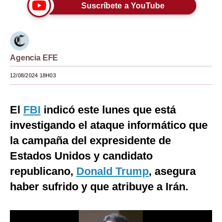
Suscríbete a YouTube
Moda
Estilos
Mundo
Agencia EFE
EEUU
12/08/2024 18H03
México
El
FBI
indicó este lunes que está
España
investigando el ataque informático que
Internacional
la campaña del expresidente de
Tecnología
Estados Unidos y candidato
republicano,
Donald Trump
, asegura
Club del Suscriptor
haber sufrido y que atribuye a Irán.
Mix
G de Gestión