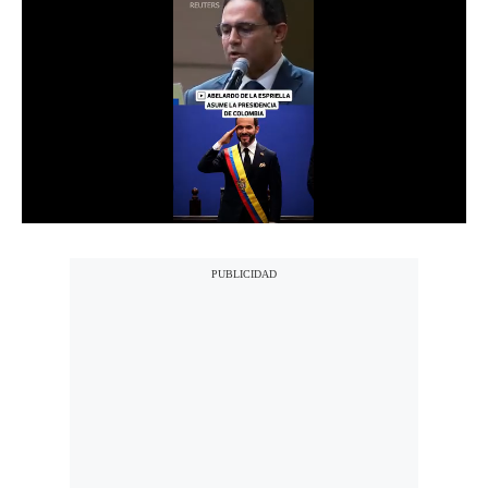
Notas Contratadas
Podcast
Gestión TV
Videos
Fotogalerías
gestion.pe
¿quiénes
Somos?
Términos
Y
Condiciones
Política
De
Privacidad