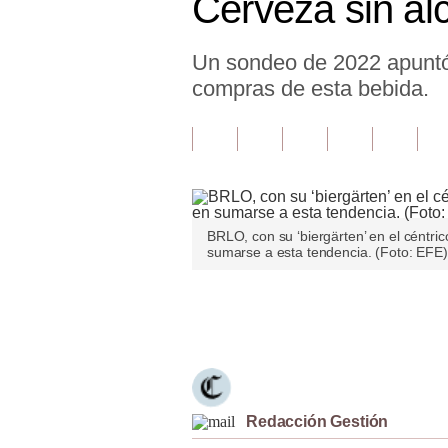
Cerveza sin al
Finanzas Personales
Un sondeo de 2022 apuntó 
Inmobiliarias
compras de esta bebida.
Plus G
Opinión
Editorial
Pregunta de hoy
BRLO, con su ‘biergärten’ en el céntric
sumarse a esta tendencia. (Foto: EFE)
Blogs
Tendencias
Únete a nuestro canal
Lujo
Viajes
Redacción Gestión
Moda