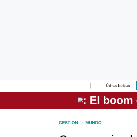
Lo último
Peru Quiosco
Portada
Empresas
Management & Empleo
Economía
Últimas Noticias
Mercados
Perú
Política
GESTION
>
MUNDO
Tu Dinero