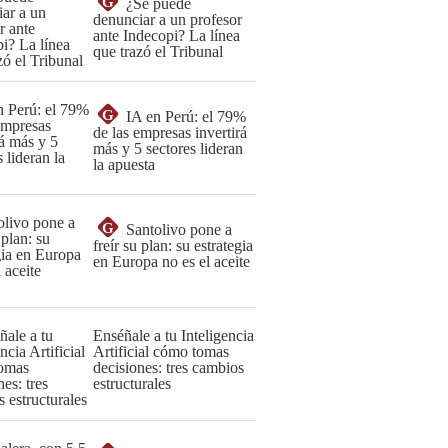
G
¿Se puede
denunciar a un profesor
ante Indecopi? La línea
que trazó el Tribunal
G
IA en Perú: el 79%
de las empresas invertirá
más y 5 sectores lideran
la apuesta
G
Santolivo pone a
freír su plan: su estrategia
en Europa no es el aceite
Enséñale a tu Inteligencia
Artificial cómo tomas
decisiones: tres cambios
estructurales