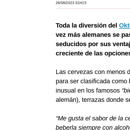
26/08/2023 01H15
Estilos
Mundo
Toda la diversión del
Okt
EEUU
vez más alemanes se pa
México
seducidos por sus ventaja
creciente de las opcione
España
Internacional
Las cervezas con menos de
Tecnología
para ser clasificada como 
Club del Suscriptor
inusual en los famosos
“bi
alemán), terrazas donde se
Mix
G de Gestión
“Me gusta el sabor de la 
Notas Contratadas
beberla siempre con alcoho