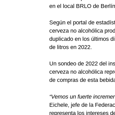
Podcast
en el local BRLO de Berlín
Gestión TV
Según el portal de estadís
Videos
cerveza no alcohólica pro
Fotogalerías
duplicado en los últimos d
de litros en 2022.
gestion.pe
Un sondeo de 2022 del ins
¿quiénes
Somos?
cerveza no alcohólica repr
Términos
de compras de esta bebid
Y
Condiciones
Política
“Vemos un fuerte increme
De
Privacidad
Eichele, jefe de la Feder
Politica
representa los intereses de