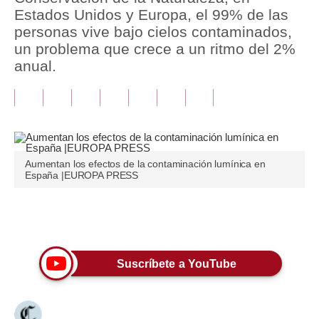
Estados Unidos y Europa, el 99% de las
Tu Dinero
personas vive bajo cielos contaminados,
un problema que crece a un ritmo del 2%
Finanzas Personales
anual.
Inmobiliarias
Plus G
Opinión
Aumentan los efectos de la contaminación lumínica en
Editorial
España |EUROPA PRESS
Pregunta de hoy
Únete a nuestro canal
Blogs
Tendencias
Suscríbete a YouTube
Lujo
Viajes