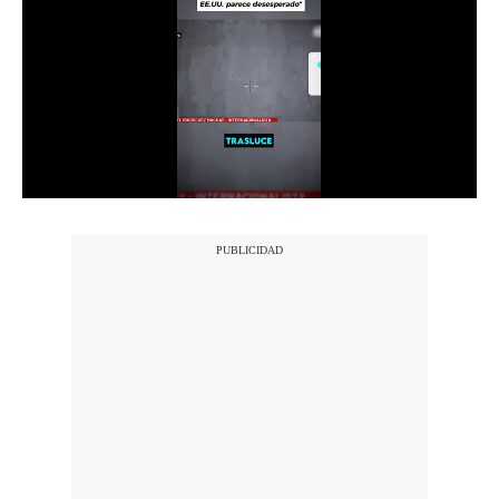
Notas Contratadas
Podcast
Gestión TV
Videos
Fotogalerías
gestion.pe
¿quiénes
Somos?
Términos
Y
Condiciones
Política
De
Privacidad