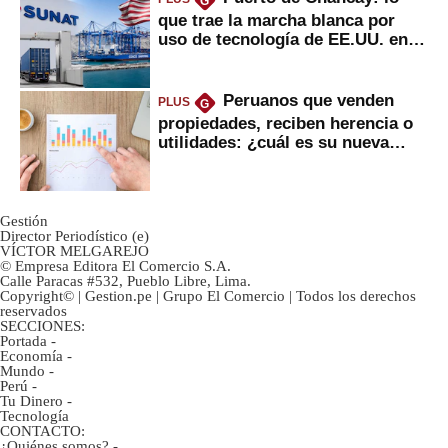
G
que trae la marcha blanca por
uso de tecnología de EE.UU. en
mercancías
Peruanos que venden
PLUS
G
propiedades, reciben herencia o
utilidades: ¿cuál es su nueva
inversión clave?
Gestión
Director Periodístico (e)
VÍCTOR MELGAREJO
© Empresa Editora El Comercio S.A.
Calle Paracas #532, Pueblo Libre, Lima.
Copyright© | Gestion.pe | Grupo El Comercio | Todos los derechos
reservados
SECCIONES:
Portada
-
Economía
-
Mundo
-
Perú
-
Tu Dinero
-
Tecnología
CONTACTO:
¿Quiénes somos?
-