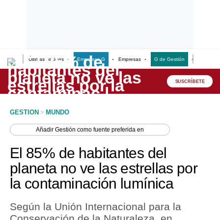
Últimas Noticias
Empresas G
Empresas
G de Gestión
Finanzas
Lo último
Peru Quiosco
SUSCRÍBETE
Portada
GESTION
>
MUNDO
Empresas
Añadir
Gestión
como fuente preferida en
Management & Empleo
El 85% de habitantes del
Economía
planeta no ve las estrellas por
la contaminación lumínica
Mercados
Perú
Según la Unión Internacional para la
Conservación de la Naturaleza, en
Política