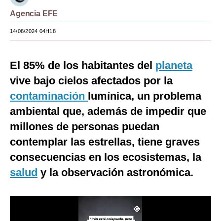
Agencia EFE
Moda
14/08/2024 04H18
Estilos
Mundo
El 85% de los habitantes del
planeta
EEUU
vive bajo cielos afectados por la
México
contaminación
lumínica, un problema
ambiental que, además de impedir que
España
millones de personas puedan
Internacional
contemplar las estrellas, tiene graves
Tecnología
consecuencias en los ecosistemas, la
salud
y la observación astronómica.
Club del Suscriptor
Mix
G de Gestión