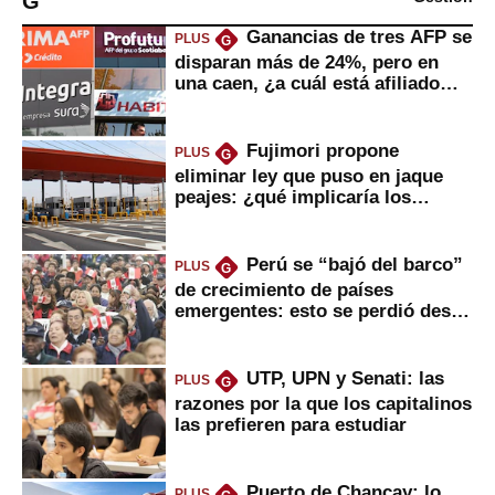
G
Ganancias de tres AFP se
PLUS
G
disparan más de 24%, pero en
una caen, ¿a cuál está afiliado
usted?
Fujimori propone
PLUS
G
eliminar ley que puso en jaque
peajes: ¿qué implicaría los
usuarios?
Perú se “bajó del barco”
PLUS
G
de crecimiento de países
emergentes: esto se perdió desde
2022
UTP, UPN y Senati: las
PLUS
G
razones por la que los capitalinos
las prefieren para estudiar
Puerto de Chancay: lo
PLUS