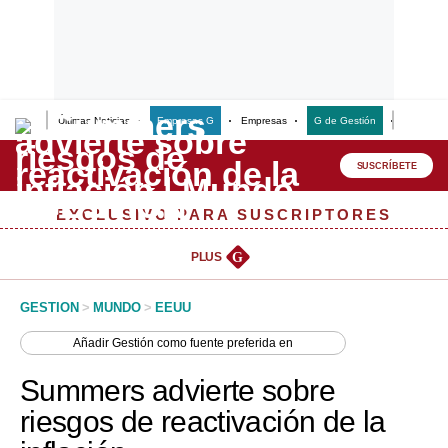
Últimas Noticias
Empresas G
Empresas
G de Gestión
Finanzas
Lo último
Peru Quiosco
SUSCRÍBETE
Portada
EXCLUSIVO PARA SUSCRIPTORES
Empresas
PLUS
G
Management & Empleo
GESTION
>
MUNDO
>
EEUU
Economía
Añadir
Gestión
como fuente preferida en
Mercados
Summers advierte sobre
Perú
riesgos de reactivación de la
Política