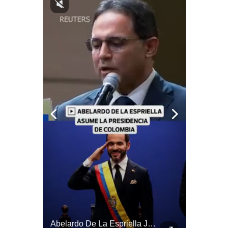
Notas Contratadas
Podcast
Gestión TV
Videos
Fotogalerías
gestion.pe
¿quiénes
Somos?
Términos
Y
Condiciones
Política
De
Felipe VI Se Reúne Con De La Espriella Antes De La Investidura | Gestión Mundo
Abelardo De La Espriella Juramenta Como Nuevo Presidente | Gestión Mundo
Privacidad