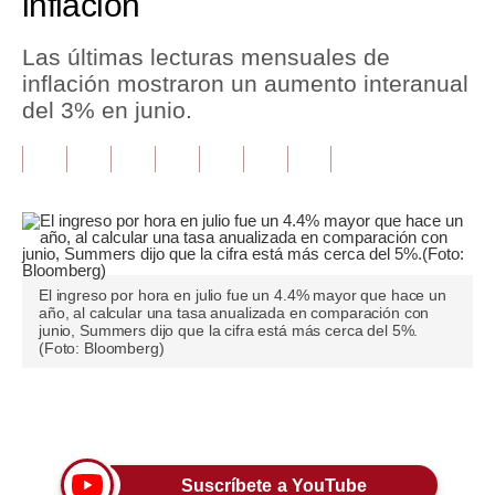
inflación
Tu Dinero
Las últimas lecturas mensuales de
inflación mostraron un aumento interanual
Finanzas Personales
del 3% en junio.
Inmobiliarias
Plus G
Opinión
Editorial
El ingreso por hora en julio fue un 4.4% mayor que hace un
Pregunta de hoy
año, al calcular una tasa anualizada en comparación con
junio, Summers dijo que la cifra está más cerca del 5%.
(Foto: Bloomberg)
Blogs
Tendencias
Únete a nuestro canal
Lujo
Viajes
Suscríbete a YouTube