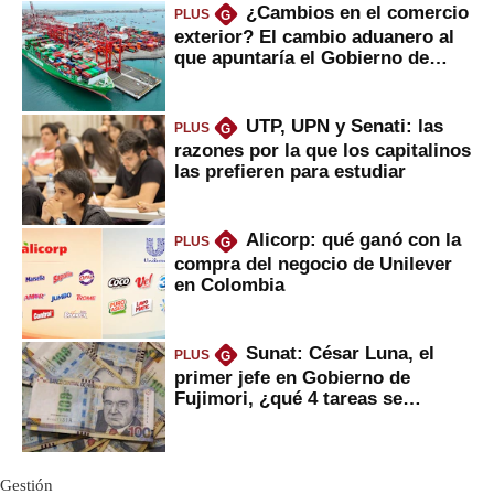
¿Cambios en el comercio
PLUS
G
exterior? El cambio aduanero al
que apuntaría el Gobierno de
Fujimori
UTP, UPN y Senati: las
PLUS
G
razones por la que los capitalinos
las prefieren para estudiar
Alicorp: qué ganó con la
PLUS
G
compra del negocio de Unilever
en Colombia
Sunat: César Luna, el
PLUS
G
primer jefe en Gobierno de
Fujimori, ¿qué 4 tareas se
marcan urgentes?
Gestión