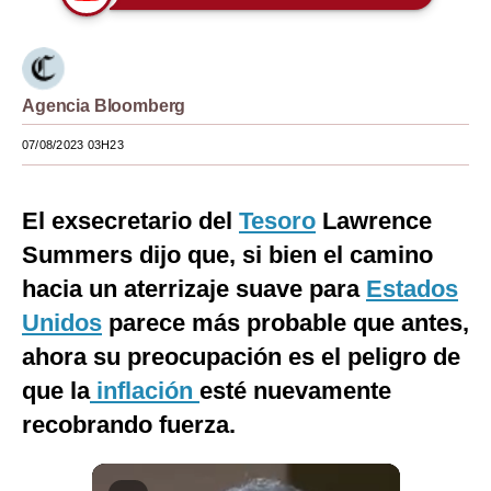
Moda
Estilos
Agencia Bloomberg
Mundo
07/08/2023 03H23
EEUU
México
El exsecretario del
Tesoro
Lawrence
Summers dijo que, si bien el camino
España
hacia un aterrizaje suave para
Estados
Internacional
Unidos
parece más probable que antes,
Tecnología
ahora su preocupación es el peligro de
Club del Suscriptor
que la
inflación
esté nuevamente
recobrando fuerza.
Mix
G de Gestión