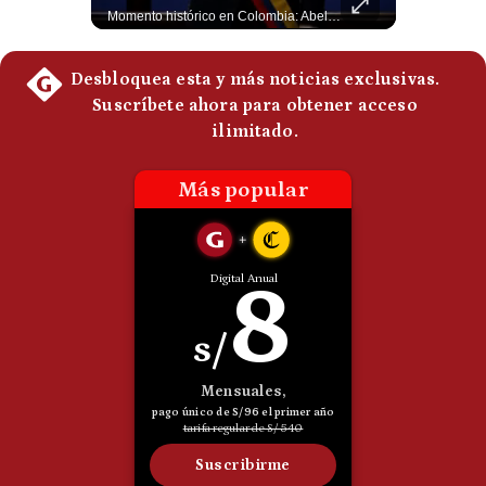
El rey Felipe VI de España llegó a Cali para reunirse con el presidente electo de Colombia, Abelardo de la Espriella, horas antes de su histórica investidura presidencial. Un encuentro clave que refuerza las relaciones diplomáticas y bilaterales entre ambas naciones antes de la ceremonia oficial. ¿Qué opinas sobre el papel diplomático de España en la política latinoamericana? #FelipeVI #DeLaEspriella #Colombia #Espana #PoliticaInternacional #Shorts 👉 Suscríbete y activa la campana para no perderte nuestro análisis diario. 🌎 Síguenos en nuestras redes sociales: 📌 Web oficial: https://gestion.pe/mundo/ 📌 LinkedIn: http://bit.ly/3HYIET0 📌 X (Twitter): http://bit.ly/4noZtX9 📌 TikTok: http://bit.ly/4evB6TO
Momento histórico en Colombia: Abelardo de la Espriella prestó juramento y recibió la banda presidencial en la Arena USC de Cali, convirtiéndose oficialmente en el nuevo Presidente de la República para el periodo 2026-2030. Por primera vez en la historia reciente del país, la investidura presidencial se celebró fuera de Bogotá. ¿Qué opinas del inicio de este nuevo mandato constitucional? #DeLaEspriella #Colombia #PosesionPresidencial #Cali #Shorts 👉 Suscríbete y activa la campana para no perderte nuestro análisis diario. 🌎 Síguenos en nuestras redes sociales: 📌 Web oficial: https://gestion.pe/mundo/ 📌 LinkedIn: http://bit.ly/3HYIET0 📌 X (Twitter): http://bit.ly/4noZtX9 📌 TikTok: http://bit.ly/4evB6TO
Politica
De
Cookies
Preguntas
Frecuentes