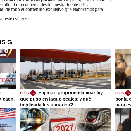
calidad directamente desde nuestra fuente oficial.
tar de todo el contenido exclusivo
que elaboramos para
ar este esfuerzo.
US G
e
Fujimori propone eliminar ley
G
G
PLUS
PLUS
a caen,
que puso en jaque peajes: ¿qué
por la 
implicaría los usuarios?
para es