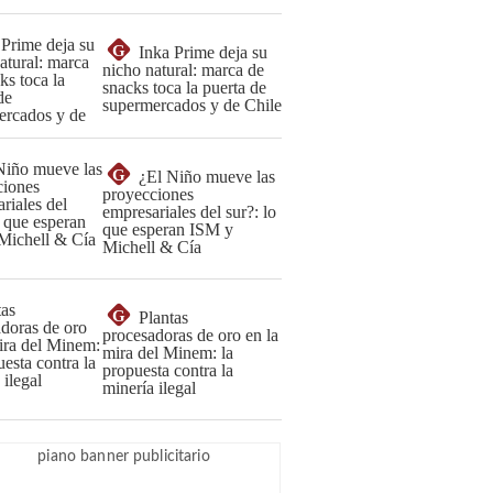
G
Inka Prime deja su
nicho natural: marca de
snacks toca la puerta de
supermercados y de Chile
G
¿El Niño mueve las
proyecciones
empresariales del sur?: lo
que esperan ISM y
Michell & Cía
G
Plantas
procesadoras de oro en la
mira del Minem: la
propuesta contra la
minería ilegal