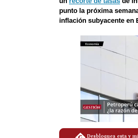
un
recorte de tasas
de in
Podcast
punto la próxima semana
Gestión TV
inflación subyacente en
Videos
Fotogalerías
gestion.pe
¿quiénes
Somos?
Términos
Y
Condiciones
Política
De
Privacidad
Politica