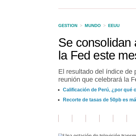
Finanzas Personales
Inmobiliarias
GESTION
>
MUNDO
>
EEUU
Plus G
Se consolidan 
Opinión
la Fed este me
Editorial
Pregunta de hoy
El resultado del índice de
reunión que celebrará la 
Blogs
Calificación de Perú, ¿por qué 
Tendencias
Recorte de tasas de 50pb es má
Lujo
Viajes
Moda