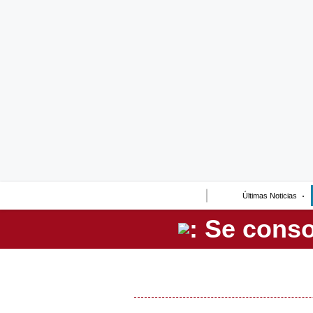
Lo último
Peru Quiosco
Portada
Empresas
Management & Empleo
Economía
Últimas Noticias
Mercados
Perú
Política
Tu Dinero