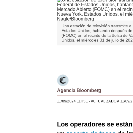
Estilos
Mundo
Una estación de televisión transmite 
EEUU
Estados Unidos, hablando después de 
(FOMC) en el recinto de la Bolsa de 
Unidos, el miércoles 31 de julio de 2
México
España
Únete a nuestro canal
Internacional
Tecnología
Club del Suscriptor
Agencia Bloomberg
Mix
11/09/2024 11H51
- ACTUALIZADO A 11/09/
G de Gestión
Los operadores se están 
Notas Contratadas