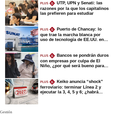
UTP, UPN y Senati: las
PLUS
G
razones por la que los capitalinos
las prefieren para estudiar
Puerto de Chancay: lo
PLUS
G
que trae la marcha blanca por
uso de tecnología de EE.UU. en
mercancías
Bancos se pondrán duros
PLUS
G
con empresas por culpa de El
Niño, ¿por qué será bueno para
ahorristas?
Keiko anuncia “shock”
PLUS
G
ferroviario: terminar Línea 2 y
ejecutar la 3, 4, 5 y 6; ¿habrá
avances?
Gestión