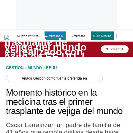
Últimas Noticias
Empresas G
Empresas
G de Gestión
Finanzas
Lo último
Peru Quiosco
SUSCRÍBETE
Portada
GESTION
>
MUNDO
>
EEUU
Empresas
Añadir
Gestión
como fuente preferida en
Management & Empleo
Momento histórico en la
Economía
medicina tras el primer
trasplante de vejiga del mundo
Mercados
Perú
Oscar Larrainzar, un padre de familia de
41 años que recibía diálisis desde hace
Política