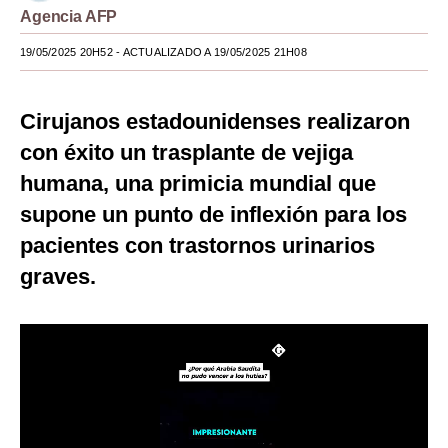
Agencia AFP
Moda
19/05/2025 20H52
- ACTUALIZADO A 19/05/2025 21H08
Estilos
Mundo
Cirujanos estadounidenses realizaron
con éxito un trasplante de vejiga
EEUU
humana, una primicia mundial que
México
supone un punto de inflexión para los
España
pacientes con trastornos urinarios
Internacional
graves.
Tecnología
Club del Suscriptor
Mix
G de Gestión