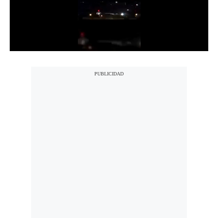
Notas Contratadas
Podcast
Gestión TV
Videos
Fotogalerías
gestion.pe
¿quiénes
Somos?
Términos
Y
Condiciones
Política
De
Privacidad