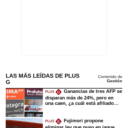
LAS MÁS LEÍDAS DE PLUS
Contenido de
G
Gestión
Ganancias de tres AFP se
PLUS
G
disparan más de 24%, pero en
una caen, ¿a cuál está afiliado
usted?
Fujimori propone
PLUS
G
eliminar ley que puso en jaque