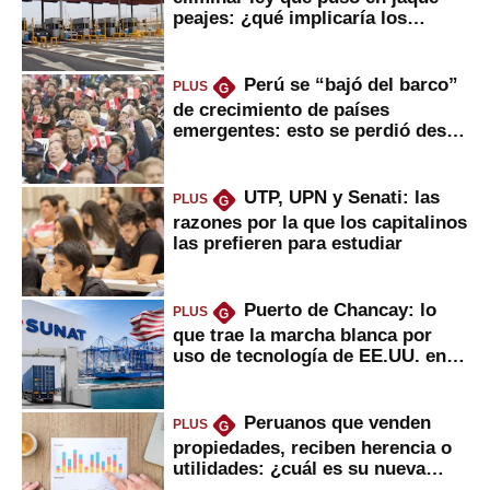
peajes: ¿qué implicaría los
usuarios?
Perú se “bajó del barco”
PLUS
G
de crecimiento de países
emergentes: esto se perdió desde
2022
UTP, UPN y Senati: las
PLUS
G
razones por la que los capitalinos
las prefieren para estudiar
Puerto de Chancay: lo
PLUS
G
que trae la marcha blanca por
uso de tecnología de EE.UU. en
mercancías
Peruanos que venden
PLUS
G
propiedades, reciben herencia o
utilidades: ¿cuál es su nueva
inversión clave?