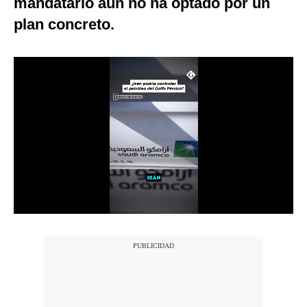
mandatario aún no ha optado por un
Notas Contratadas
plan concreto.
Podcast
Gestión TV
Videos
Fotogalerías
gestion.pe
¿quiénes
Somos?
Términos
Y
Condiciones
Política
De
Privacidad