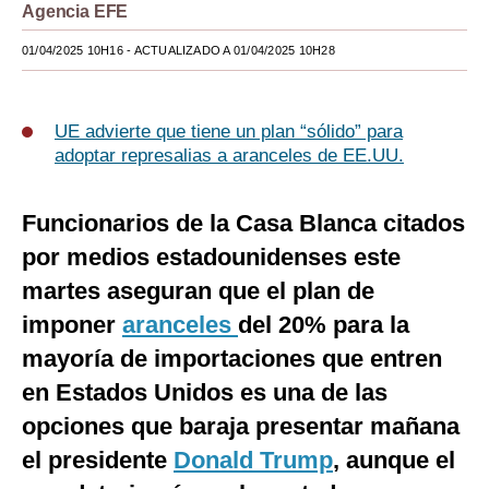
Agencia EFE
Moda
01/04/2025 10H16
- ACTUALIZADO A 01/04/2025 10H28
Estilos
Mundo
UE advierte que tiene un plan “sólido” para
adoptar represalias a aranceles de EE.UU.
EEUU
México
Funcionarios de la Casa Blanca citados
España
por medios estadounidenses este
martes aseguran que el plan de
Internacional
imponer
aranceles
del 20% para la
Tecnología
mayoría de importaciones que entren
Club del Suscriptor
en Estados Unidos es una de las
opciones que baraja presentar mañana
Mix
el presidente
Donald Trump
, aunque el
G de Gestión