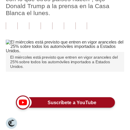
Donald Trump a la prensa en la Casa
Tu Dinero
Blanca el lunes.
Finanzas Personales
Inmobiliarias
Plus G
Opinión
El miércoles está previsto que entren en vigor aranceles del
25% sobre todos los automóviles importados a Estados
Unidos.
Editorial
Pregunta de hoy
Únete a nuestro canal
Blogs
Suscríbete a YouTube
Tendencias
Lujo
Viajes