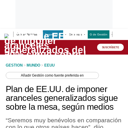
Últimas Noticias
Empresas G
Empresas
G de Gestión
Finanzas
Lo último
Peru Quiosco
SUSCRÍBETE
Portada
GESTION
>
MUNDO
>
EEUU
Empresas
Añadir
Gestión
como fuente preferida en
Management & Empleo
Plan de EE.UU. de imponer
Economía
aranceles generalizados sigue
sobre la mesa, según medios
Mercados
Perú
“Seremos muy benévolos en comparación
con lo que otros países hacen”, dijo
Política