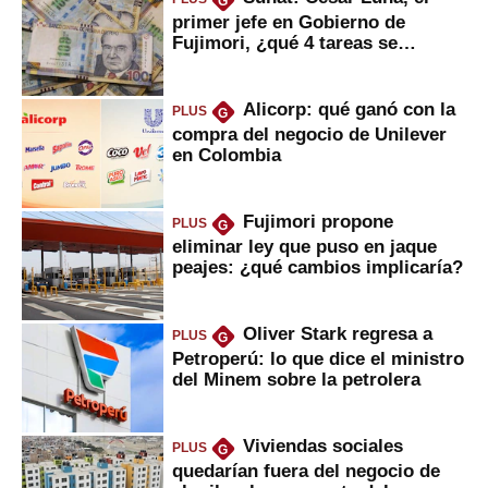
G
primer jefe en Gobierno de
Fujimori, ¿qué 4 tareas se
marcan urgentes?
Alicorp: qué ganó con la
PLUS
G
compra del negocio de Unilever
en Colombia
Fujimori propone
PLUS
G
eliminar ley que puso en jaque
peajes: ¿qué cambios implicaría?
Oliver Stark regresa a
PLUS
G
Petroperú: lo que dice el ministro
del Minem sobre la petrolera
Viviendas sociales
PLUS
G
quedarían fuera del negocio de