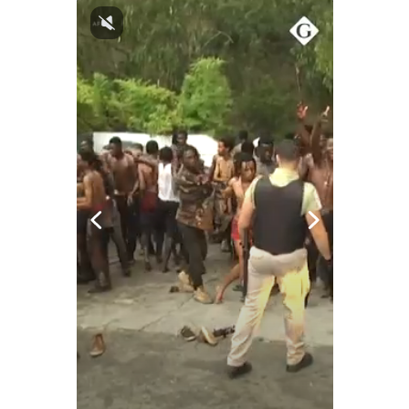
Notas Contratadas
Podcast
Gestión TV
Videos
Fotogalerías
gestion.pe
¿quiénes
Somos?
Términos
Y
Condiciones
Política
De
Privacidad