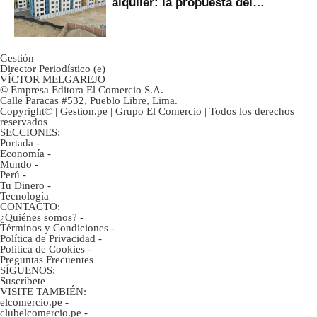
alquiler: la propuesta del
gobierno
Gestión
Director Periodístico (e)
VÍCTOR MELGAREJO
© Empresa Editora El Comercio S.A.
Calle Paracas #532, Pueblo Libre, Lima.
Copyright© | Gestion.pe | Grupo El Comercio | Todos los derechos
reservados
SECCIONES:
Portada
-
Economía
-
Mundo
-
Perú
-
Tu Dinero
-
Tecnología
CONTACTO:
¿Quiénes somos?
-
Términos y Condiciones
-
Política de Privacidad
-
Politica de Cookies
-
Preguntas Frecuentes
SÍGUENOS:
Suscríbete
VISITE TAMBIÉN:
elcomercio.pe
-
clubelcomercio.pe
-