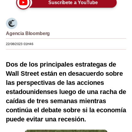
Suscríbete a YouTube
Moda
Estilos
Mundo
Agencia Bloomberg
EEUU
22/08/2023 01H46
México
Dos de los principales estrategas de
España
Wall Street están en desacuerdo sobre
Internacional
las perspectivas de las acciones
estadounidenses luego de una racha de
Tecnología
caídas de tres semanas mientras
Club del Suscriptor
continúa el debate sobre si la economía
Mix
puede evitar una recesión.
G de Gestión