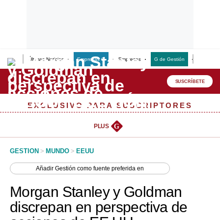
Últimas Noticias
Empresas G
Empresas
G de Gestión
Finanzas
Lo último
Peru Quiosco
SUSCRÍBETE
Portada
EXCLUSIVO PARA SUSCRIPTORES
Empresas
PLUS
G
Management & Empleo
GESTION
>
MUNDO
>
EEUU
Economía
Añadir
Gestión
como fuente preferida en
Mercados
Morgan Stanley y Goldman
Perú
discrepan en perspectiva de
Política