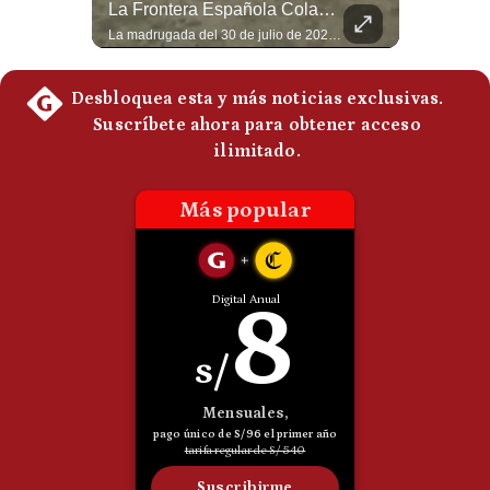
La Verdadera Razón Por La Que China Apoya A Irán | Gestión Mundo
La Frontera Española Colapsa ¿Qué Está Pasando En Ceuta? | Gestión Mundo
Politica
Guido Larson, analista internacional explica que la guerra no puede entenderse únicamente como un enfrentamiento entre Estados Unidos e Irán, sino también dentro de la competencia global entre Washington y Pekín. El analista sostiene que China mantiene su relación petrolera con Irán y que le interesa que Estados Unidos consuma recursos y pierda influencia. 🚀 ¿Quieres entender el mundo sin ruido? Únete a nuestra comunidad y forma parte del cambio. #GestiónNewsroomLive #NoticiasGlobales #AnálisisGeopolítico #EconomíaMundial #IA #Geopolítica #LatinosEnUSA #NoticiasEnEspañol 👉 Suscríbete y activa la campana para no perderte nuestro análisis diario. 🌎 Síguenos en nuestras redes sociales: 📌 Web oficial: https://gestion.pe/mundo/ 📌 LinkedIn: http://bit.ly/3HYIET0 📌 X (Twitter): http://bit.ly/4noZtX9 📌 TikTok: http://bit.ly/4evB6TO
La madrugada del 30 de julio de 2026 marcó un antes y un después en el Estrecho de Gibraltar. En cuestión de horas, cerca de 72.000 migrantes marroquíes ingresaron al territorio español de Ceuta, desbordando por completo a una ciudad de apenas 85.000 habitantes. En este video, explicamos los detalles de la emergencia humana y las ramificaciones geopolíticas del conflicto: la trampa de los rumores en redes sociales, el rol de Marruecos, el acercamiento de España a Argelia y la respuesta de la Unión Europea ante las amenazas de suspensión del Tratado Schengen. #Ceuta #España #Marruecos #Geopolitica #PedroSanchez #NoticiasInternacionales #Schengen #Europa #CrisisMigratoria 👉 Suscríbete y activa la campana para no perderte nuestro análisis diario. 🌎 Síguenos en nuestras redes sociales: 📌 Web oficial: https://gestion.pe/mundo/ 📌 LinkedIn: http://bit.ly/3HYIET0 📌 X (Twitter): http://bit.ly/4noZtX9 📌 TikTok: http://bit.ly/4evB6TO
De
Cookies
Preguntas
Frecuentes