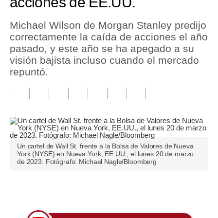
acciones de EE.UU.
Tu Dinero
Michael Wilson de Morgan Stanley predijo
correctamente la caída de acciones el año
Finanzas Personales
pasado, y este año se ha apegado a su
Inmobiliarias
visión bajista incluso cuando el mercado
repuntó.
Plus G
Opinión
Editorial
Pregunta de hoy
Un cartel de Wall St. frente a la Bolsa de Valores de Nueva
York (NYSE) en Nueva York, EE.UU., el lunes 20 de marzo
Blogs
de 2023. Fotógrafo: Michael Nagle/Bloomberg
Tendencias
Únete a nuestro canal
Lujo
Viajes