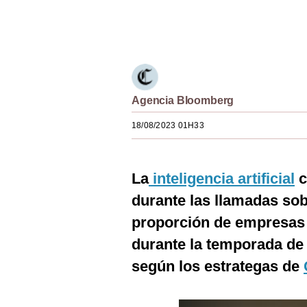
Estilos
Únete a nuestro canal
Mundo
EEUU
México
Agencia Bloomberg
España
18/08/2023 01H33
Internacional
La
inteligencia artificial
c
Tecnología
durante las llamadas sob
Club del Suscriptor
proporción de empresas 
Mix
durante la temporada de
G de Gestión
según los estrategas de
Notas Contratadas