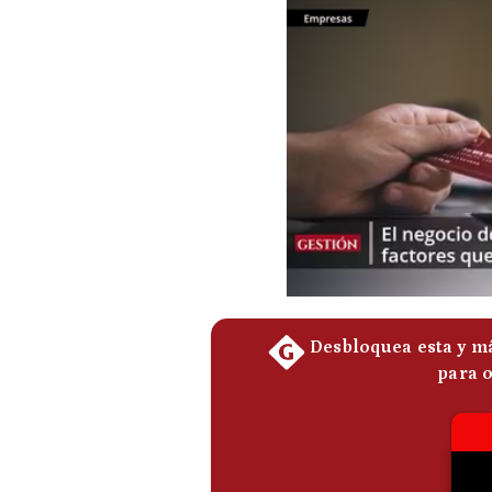
Podcast
Gestión TV
Videos
Fotogalerías
gestion.pe
¿quiénes
Somos?
Términos
Y
Condiciones
Política
De
Privacidad
Politica