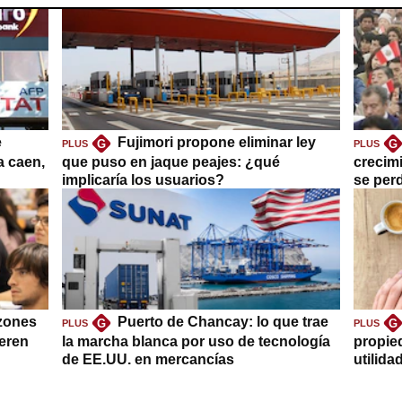
e
Fujimori propone eliminar ley
G
G
PLUS
PLUS
a caen,
que puso en jaque peajes: ¿qué
crecim
implicaría los usuarios?
se per
azones
Puerto de Chancay: lo que trae
G
G
PLUS
PLUS
ieren
la marcha blanca por uso de tecnología
propie
de EE.UU. en mercancías
utilida
clave?