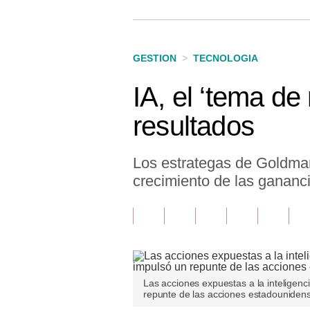
Finanzas Personales
Inmobiliarias
GESTION
>
TECNOLOGIA
Plus G
IA, el ‘tema de
Opinión
resultados
Editorial
Pregunta de hoy
Los estrategas de Goldman
crecimiento de las gananc
Blogs
Tendencias
Lujo
Viajes
Las acciones expuestas a la inteligenci
repunte de las acciones estadouniden
Moda