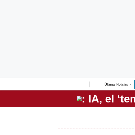
Lo último
Peru Quiosco
Portada
Empresas
Management & Empleo
Economía
Últimas Noticias
Mercados
Perú
Política
Tu Dinero