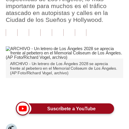
importante para muchos es el tráfico
Tu Dinero
atascado en autopistas y calles en la
Ciudad de los Sueños y Hollywood.
Finanzas Personales
Inmobiliarias
Plus G
Opinión
ARCHIVO - Un letrero de Los Ángeles 2028 se aprecia
frente al pebetero en el Memorial Coliseum de Los Ángeles.
Editorial
(AP Foto/Richard Vogel, archivo)
Pregunta de hoy
Únete a nuestro canal
Blogs
Tendencias
Suscríbete a YouTube
Lujo
Viajes