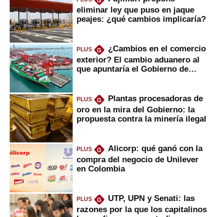
G
eliminar ley que puso en jaque
peajes: ¿qué cambios implicaría?
¿Cambios en el comercio
PLUS
G
exterior? El cambio aduanero al
que apuntaría el Gobierno de
Fujimori
Plantas procesadoras de
PLUS
G
oro en la mira del Gobierno: la
propuesta contra la minería ilegal
Alicorp: qué ganó con la
PLUS
G
compra del negocio de Unilever
en Colombia
UTP, UPN y Senati: las
PLUS
G
razones por la que los capitalinos