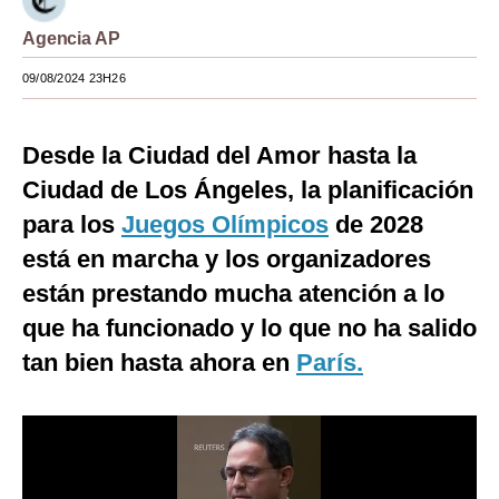
Moda
Agencia AP
Estilos
09/08/2024 23H26
Mundo
Desde la Ciudad del Amor hasta la
EEUU
Ciudad de Los Ángeles, la planificación
México
para los
Juegos Olímpicos
de 2028
está en marcha y los organizadores
España
están prestando mucha atención a lo
Internacional
que ha funcionado y lo que no ha salido
Tecnología
tan bien hasta ahora en
París.
Club del Suscriptor
Mix
G de Gestión