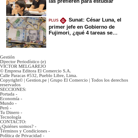
las prefieren para estudiar
Sunat: César Luna, el
PLUS
G
primer jefe en Gobierno de
Fujimori, ¿qué 4 tareas se
marcan urgentes?
Gestión
Director Periodístico (e)
VÍCTOR MELGAREJO
© Empresa Editora El Comercio S.A.
Calle Paracas #532, Pueblo Libre, Lima.
Copyright© | Gestion.pe | Grupo El Comercio | Todos los derechos
reservados
SECCIONES:
Portada
-
Economía
-
Mundo
-
Perú
-
Tu Dinero
-
Tecnología
CONTACTO:
¿Quiénes somos?
-
Términos y Condiciones
-
Política de Privacidad
-