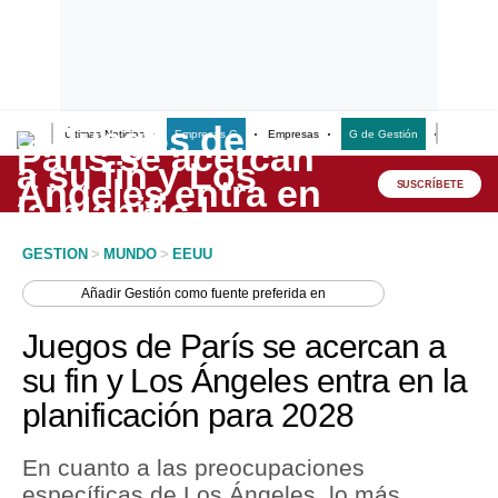
Últimas Noticias
Empresas G
Empresas
G de Gestión
Finanzas
Lo último
Peru Quiosco
SUSCRÍBETE
Portada
GESTION
>
MUNDO
>
EEUU
Empresas
Añadir
Gestión
como fuente preferida en
Management & Empleo
Juegos de París se acercan a
Economía
su fin y Los Ángeles entra en la
planificación para 2028
Mercados
Perú
En cuanto a las preocupaciones
específicas de Los Ángeles, lo más
Política