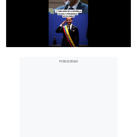
Notas Contratadas
Podcast
Gestión TV
Videos
Fotogalerías
gestion.pe
¿quiénes
Somos?
Términos
Y
Condiciones
Política
De
Privacidad