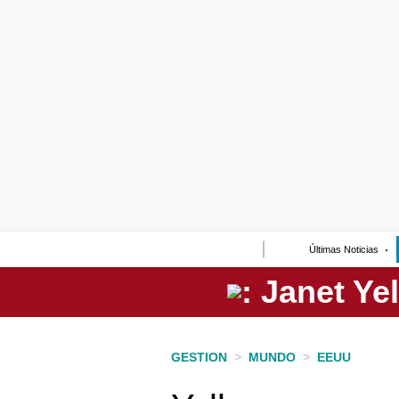
Lo último
Peru Quiosco
Portada
Empresas
Management & Empleo
Economía
Últimas Noticias
Mercados
Perú
Política
GESTION
>
MUNDO
>
EEUU
Tu Dinero