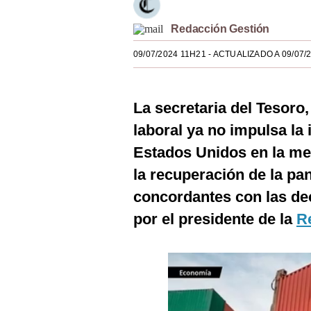
Estilos
Redacción Gestión
Mundo
09/07/2024 11H21
- ACTUALIZADO A 09/07/
EEUU
México
La secretaria del Tesoro,
España
laboral ya no impulsa la 
Estados Unidos en la med
Internacional
la recuperación de la p
Tecnología
concordantes con las de
Club del Suscriptor
por el presidente de la
R
Mix
G de Gestión
Notas Contratadas