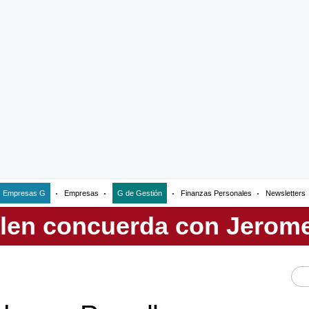
Empresas G
Empresas
G de Gestión
Finanzas Personales
Newsletters