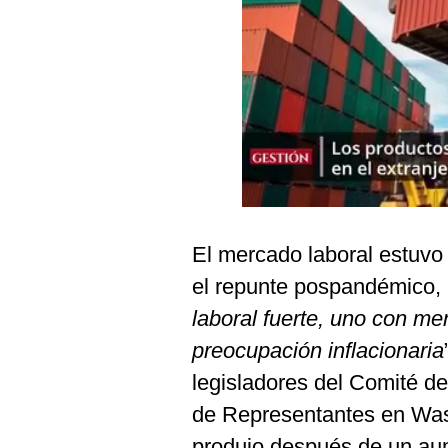
Podcast
Gestión TV
Videos
Fotogalerías
gestion.pe
El mercado laboral estuvo 
¿quiénes
Somos?
el repunte pospandémico, 
Términos
laboral fuerte, uno con m
Y
Condiciones
preocupación inflacionaria
Política
legisladores del Comité d
De
Privacidad
de Representantes en Was
Politica
produjo después de un aume