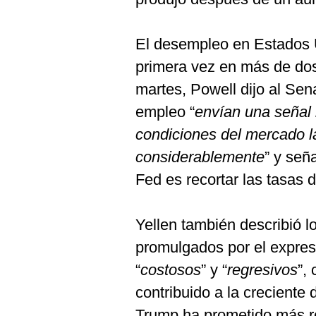
De
Cookies
Preguntas
El desempleo en Estados 
Frecuentes
primera vez en más de dos
martes, Powell dijo al Sen
empleo “
envían una señal 
condiciones del mercado l
considerablemente
” y seña
Fed es recortar las tasas d
Yellen también describió l
promulgados por el expre
“
costosos
” y “
regresivos
”,
contribuido a la creciente
Trump ha prometido más re