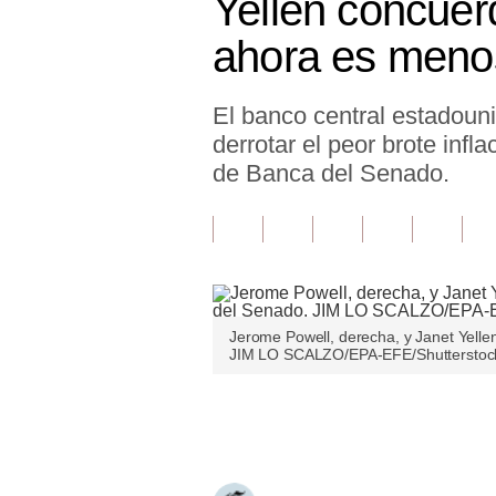
Yellen concuer
Finanzas Personales
ahora es menos
Inmobiliarias
El banco central estadouni
Plus G
derrotar el peor brote infl
Opinión
de Banca del Senado.
Editorial
Pregunta de hoy
Blogs
Jerome Powell, derecha, y Janet Yellen
Tendencias
JIM LO SCALZO/EPA-EFE/Shutterstoc
Lujo
Únete a nuestro canal
Viajes
Moda