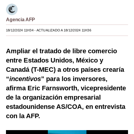
Moda
Agencia AFP
Estilos
18/12/2024 11H34
- ACTUALIZADO A 18/12/2024 11H36
Mundo
EEUU
Ampliar el tratado de libre comercio
México
entre Estados Unidos, México y
Canadá (T-MEC) a otros países crearía
España
“
incentivos
” para los inversores,
Internacional
afirma Eric Farnsworth, vicepresidente
Tecnología
de la organización empresarial
Club del Suscriptor
estadounidense AS/COA, en entrevista
con la AFP.
Mix
G de Gestión