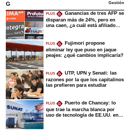
G
Gestión
Ganancias de tres AFP se
PLUS
G
disparan más de 24%, pero en
una caen, ¿a cuál está afiliado
usted?
Fujimori propone
PLUS
G
eliminar ley que puso en jaque
peajes: ¿qué cambios implicaría?
UTP, UPN y Senati: las
PLUS
G
razones por la que los capitalinos
las prefieren para estudiar
Puerto de Chancay: lo
PLUS
G
que trae la marcha blanca por
uso de tecnología de EE.UU. en
mercancías