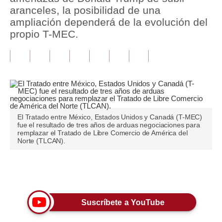
aranceles, la posibilidad de una
Tu Dinero
ampliación dependerá de la evolución del
propio T-MEC.
Finanzas Personales
Inmobiliarias
Plus G
Opinión
El Tratado entre México, Estados Unidos y Canadá (T-MEC)
Editorial
fue el resultado de tres años de arduas negociaciones para
remplazar el Tratado de Libre Comercio de América del
Pregunta de hoy
Norte (TLCAN).
Blogs
Únete a nuestro canal
Tendencias
Lujo
Suscríbete a YouTube
Viajes