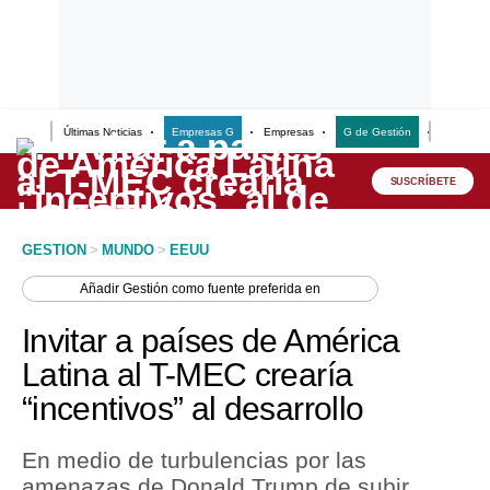
Últimas Noticias
Empresas G
Empresas
G de Gestión
Finanzas
Lo último
Peru Quiosco
SUSCRÍBETE
Portada
GESTION
>
MUNDO
>
EEUU
Empresas
Añadir
Gestión
como fuente preferida en
Management & Empleo
Invitar a países de América
Economía
Latina al T-MEC crearía
“incentivos” al desarrollo
Mercados
Perú
En medio de turbulencias por las
amenazas de Donald Trump de subir
Política