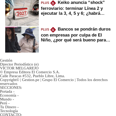
Keiko anuncia “shock”
PLUS
G
ferroviario: terminar Línea 2 y
ejecutar la 3, 4, 5 y 6; ¿habrá
avances?
Bancos se pondrán duros
PLUS
G
con empresas por culpa de El
Niño, ¿por qué será bueno para
ahorristas?
Gestión
Director Periodístico (e)
VÍCTOR MELGAREJO
© Empresa Editora El Comercio S.A.
Calle Paracas #532, Pueblo Libre, Lima.
Copyright© | Gestion.pe | Grupo El Comercio | Todos los derechos
reservados
SECCIONES:
Portada
-
Economía
-
Mundo
-
Perú
-
Tu Dinero
-
Tecnología
CONTACTO: