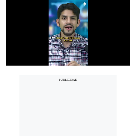
Notas Contratadas
Podcast
Gestión TV
Videos
Fotogalerías
gestion.pe
¿quiénes
Somos?
Términos
Y
Condiciones
Política
De
Privacidad