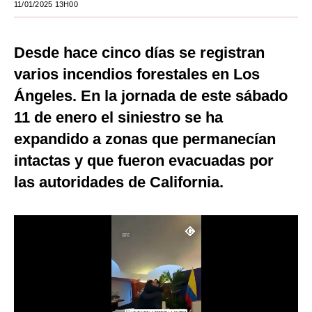
11/01/2025 13H00
Notas Contratadas
Podcast
Desde hace cinco días se registran
Gestión TV
varios incendios forestales en Los
Ángeles. En la jornada de este sábado
Videos
11 de enero el siniestro se ha
Fotogalerías
expandido a zonas que permanecían
intactas y que fueron evacuadas por
las autoridades de California.
gestion.pe
¿quiénes
Somos?
Términos
Y
Condiciones
Política
De
Privacidad