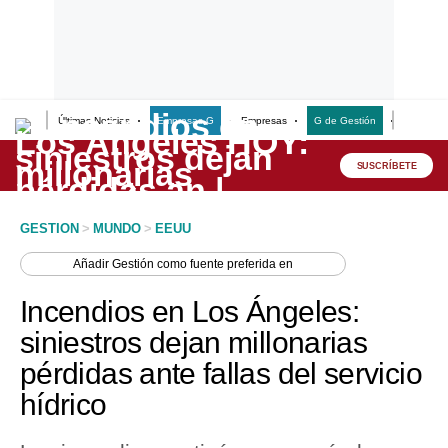
Últimas Noticias
Empresas G
Empresas
G de Gestión
Finanzas
Lo último
Peru Quiosco
SUSCRÍBETE
Portada
GESTION
>
MUNDO
>
EEUU
Empresas
Añadir
Gestión
como fuente preferida en
Management & Empleo
Incendios en Los Ángeles:
Economía
siniestros dejan millonarias
pérdidas ante fallas del servicio
Mercados
hídrico
Perú
Política