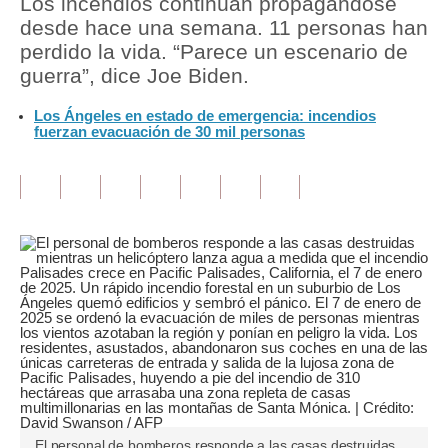
Los incendios continúan propagándose
desde hace una semana. 11 personas han
Tu Dinero
perdido la vida. “Parece un escenario de
guerra”, dice Joe Biden.
Finanzas Personales
Los Ángeles en estado de emergencia: incendios
Inmobiliarias
fuerzan evacuación de 30 mil personas
Plus G
Opinión
Editorial
Pregunta de hoy
Blogs
Tendencias
Lujo
Viajes
El personal de bomberos responde a las casas destruidas