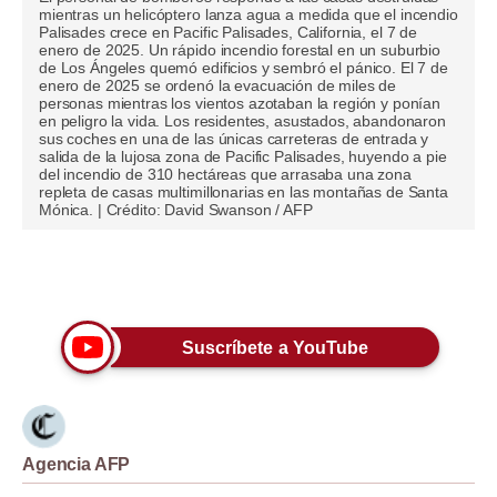
mientras un helicóptero lanza agua a medida que el incendio
Palisades crece en Pacific Palisades, California, el 7 de
Moda
enero de 2025. Un rápido incendio forestal en un suburbio
de Los Ángeles quemó edificios y sembró el pánico. El 7 de
Estilos
enero de 2025 se ordenó la evacuación de miles de
personas mientras los vientos azotaban la región y ponían
Mundo
en peligro la vida. Los residentes, asustados, abandonaron
sus coches en una de las únicas carreteras de entrada y
salida de la lujosa zona de Pacific Palisades, huyendo a pie
EEUU
del incendio de 310 hectáreas que arrasaba una zona
repleta de casas multimillonarias en las montañas de Santa
Mónica. | Crédito: David Swanson / AFP
México
España
Únete a nuestro canal
Internacional
Tecnología
Suscríbete a YouTube
Club del Suscriptor
Mix
Agencia AFP
G de Gestión