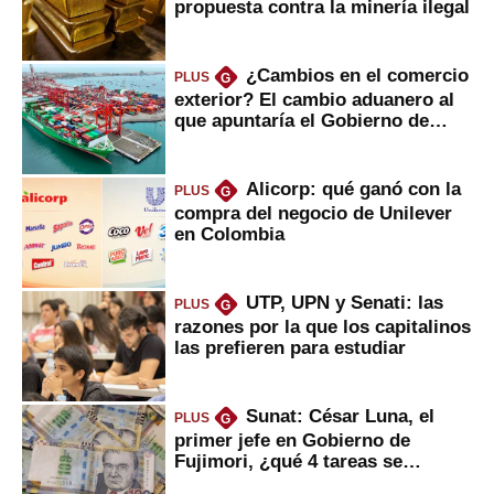
propuesta contra la minería ilegal
¿Cambios en el comercio
PLUS
G
exterior? El cambio aduanero al
que apuntaría el Gobierno de
Fujimori
Alicorp: qué ganó con la
PLUS
G
compra del negocio de Unilever
en Colombia
UTP, UPN y Senati: las
PLUS
G
razones por la que los capitalinos
las prefieren para estudiar
Sunat: César Luna, el
PLUS
G
primer jefe en Gobierno de
Fujimori, ¿qué 4 tareas se
marcan urgentes?