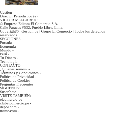
Gestión
Director Periodístico (e)
VÍCTOR MELGAREJO
© Empresa Editora El Comercio S.A.
Calle Paracas #532, Pueblo Libre, Lima.
Copyright© | Gestion.pe | Grupo El Comercio | Todos los derechos
reservados
SECCIONES:
Portada
-
Economía
-
Mundo
-
Perú
-
Tu Dinero
-
Tecnología
CONTACTO:
¿Quiénes somos?
-
Términos y Condiciones
-
Política de Privacidad
-
Politica de Cookies
-
Preguntas Frecuentes
SÍGUENOS:
Suscríbete
VISITE TAMBIÉN:
elcomercio.pe
-
clubelcomercio.pe
-
depor.com
-
trome.com
-