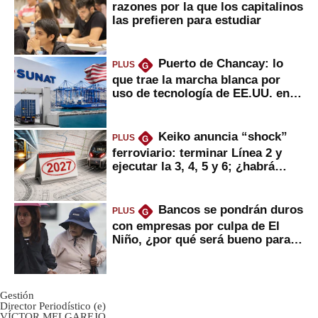
razones por la que los capitalinos
las prefieren para estudiar
Puerto de Chancay: lo
PLUS
G
que trae la marcha blanca por
uso de tecnología de EE.UU. en
mercancías
Keiko anuncia “shock”
PLUS
G
ferroviario: terminar Línea 2 y
ejecutar la 3, 4, 5 y 6; ¿habrá
avances?
Bancos se pondrán duros
PLUS
G
con empresas por culpa de El
Niño, ¿por qué será bueno para
ahorristas?
Gestión
Director Periodístico (e)
VÍCTOR MELGAREJO