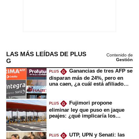
LAS MÁS LEÍDAS DE PLUS
Contenido de
G
Gestión
Ganancias de tres AFP se
PLUS
G
disparan más de 24%, pero en
una caen, ¿a cuál está afiliado
usted?
Fujimori propone
PLUS
G
eliminar ley que puso en jaque
peajes: ¿qué implicaría los
usuarios?
UTP, UPN y Senati: las
PLUS
G