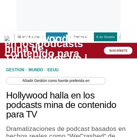
Últimas Noticias
Empresas G
Empresas
G de Gestión
Finanzas
Lo último
Peru Quiosco
SUSCRÍBETE
Portada
GESTION
>
MUNDO
>
EEUU
Empresas
Añadir
Gestión
como fuente preferida en
Management & Empleo
Hollywood halla en los
Economía
podcasts mina de contenido
para TV
Mercados
Perú
Dramatizaciones de podcast basados en
hechos reales como “WeCrashed” de
Política