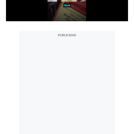
Notas Contratadas
Podcast
Gestión TV
Videos
Fotogalerías
gestion.pe
¿quiénes
Somos?
Términos
Y
Condiciones
Política
De
Privacidad