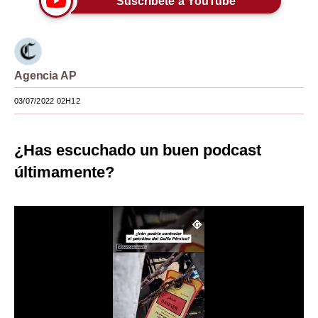
Suscríbete a YouTube
Moda
Estilos
Agencia AP
Mundo
03/07/2022 02H12
EEUU
México
¿Has escuchado un buen podcast
España
últimamente?
Internacional
Tecnología
Club del Suscriptor
Mix
G de Gestión