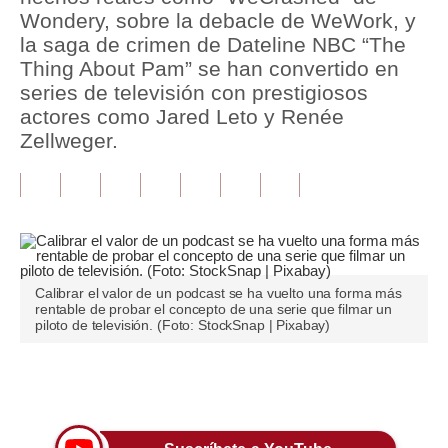
Wondery, sobre la debacle de WeWork, y
Tu Dinero
la saga de crimen de Dateline NBC “The
Thing About Pam” se han convertido en
Finanzas Personales
series de televisión con prestigiosos
actores como Jared Leto y Renée
Inmobiliarias
Zellweger.
Plus G
Opinión
Editorial
Pregunta de hoy
Calibrar el valor de un podcast se ha vuelto una forma más
rentable de probar el concepto de una serie que filmar un
Blogs
piloto de televisión. (Foto: StockSnap | Pixabay)
Tendencias
Únete a nuestro canal
Lujo
Viajes