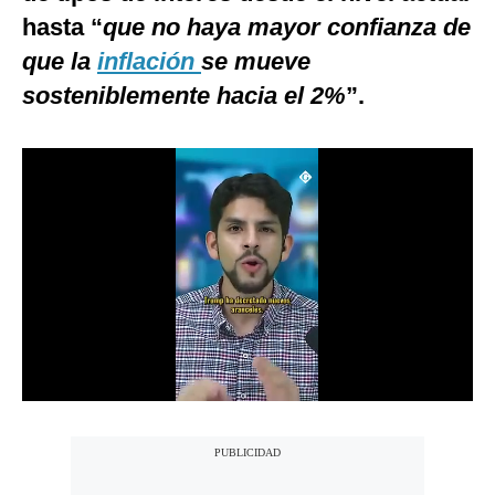
hasta “
que no haya mayor confianza de
Notas Contratadas
que la
inflación
se mueve
Podcast
sosteniblemente hacia el 2%
”.
Gestión TV
Videos
Fotogalerías
gestion.pe
¿quiénes
Somos?
Términos
Y
Condiciones
Política
De
Privacidad