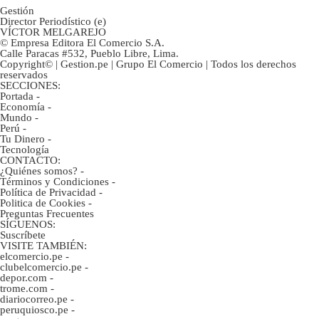
Gestión
Director Periodístico (e)
VÍCTOR MELGAREJO
© Empresa Editora El Comercio S.A.
Calle Paracas #532, Pueblo Libre, Lima.
Copyright© | Gestion.pe | Grupo El Comercio | Todos los derechos
reservados
SECCIONES:
Portada
-
Economía
-
Mundo
-
Perú
-
Tu Dinero
-
Tecnología
CONTACTO:
¿Quiénes somos?
-
Términos y Condiciones
-
Política de Privacidad
-
Politica de Cookies
-
Preguntas Frecuentes
SÍGUENOS:
Suscríbete
VISITE TAMBIÉN:
elcomercio.pe
-
clubelcomercio.pe
-
depor.com
-
trome.com
-
diariocorreo.pe
-
peruquiosco.pe
-