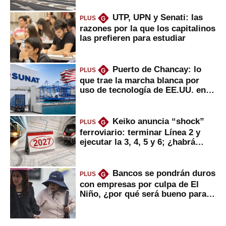
UTP, UPN y Senati: las
PLUS
G
razones por la que los capitalinos
las prefieren para estudiar
Puerto de Chancay: lo
PLUS
G
que trae la marcha blanca por
uso de tecnología de EE.UU. en
mercancías
Keiko anuncia “shock”
PLUS
G
ferroviario: terminar Línea 2 y
ejecutar la 3, 4, 5 y 6; ¿habrá
avances?
Bancos se pondrán duros
PLUS
G
con empresas por culpa de El
Niño, ¿por qué será bueno para
ahorristas?