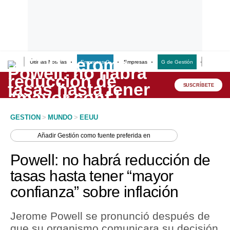
Últimas Noticias
Empresas G
Empresas
G de Gestión
Finanzas
Lo último
Peru Quiosco
SUSCRÍBETE
Portada
GESTION
>
MUNDO
>
EEUU
Empresas
Añadir
Gestión
como fuente preferida en
Management & Empleo
Powell: no habrá reducción de
Economía
tasas hasta tener “mayor
confianza” sobre inflación
Mercados
Perú
Jerome Powell se pronunció después de
que su organismo comunicara su decisión
Política