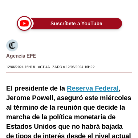
Únete a nuestro canal
Moda
Estilos
Suscríbete a YouTube
Mundo
EEUU
Agencia EFE
México
12/06/2024 16H18
- ACTUALIZADO A 12/06/2024 16H22
España
Internacional
El presidente de la
Reserva Federal
,
Tecnología
Jerome Powell, aseguró este miércoles
al término de la reunión que decide la
Club del Suscriptor
marcha de la política monetaria de
Mix
Estados Unidos que no habrá bajada
G de Gestión
de tipos de interés desde el nivel actual