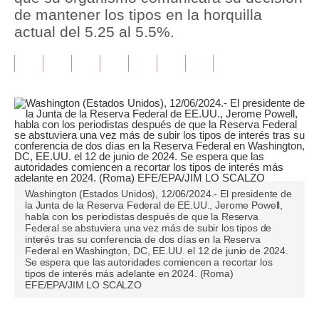
de mantener los tipos en la horquilla
Tu Dinero
actual del 5.25 al 5.5%.
Finanzas Personales
Inmobiliarias
Plus G
Opinión
Editorial
Washington (Estados Unidos), 12/06/2024.- El presidente de
Pregunta de hoy
la Junta de la Reserva Federal de EE.UU., Jerome Powell,
habla con los periodistas después de que la Reserva
Blogs
Federal se abstuviera una vez más de subir los tipos de
interés tras su conferencia de dos días en la Reserva
Federal en Washington, DC, EE.UU. el 12 de junio de 2024.
Tendencias
Se espera que las autoridades comiencen a recortar los
tipos de interés más adelante en 2024. (Roma)
Lujo
EFE/EPA/JIM LO SCALZO
Viajes