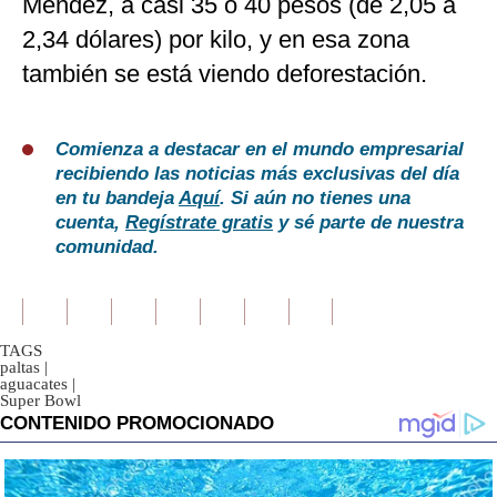
Méndez, a casi 35 o 40 pesos (de 2,05 a
2,34 dólares) por kilo, y en esa zona
también se está viendo deforestación.
Comienza a destacar en el mundo empresarial
recibiendo las noticias más exclusivas del día
en tu bandeja
Aquí
. Si aún no tienes una
cuenta,
Regístrate gratis
y sé parte de nuestra
comunidad.
TAGS
paltas
|
aguacates
|
Super Bowl