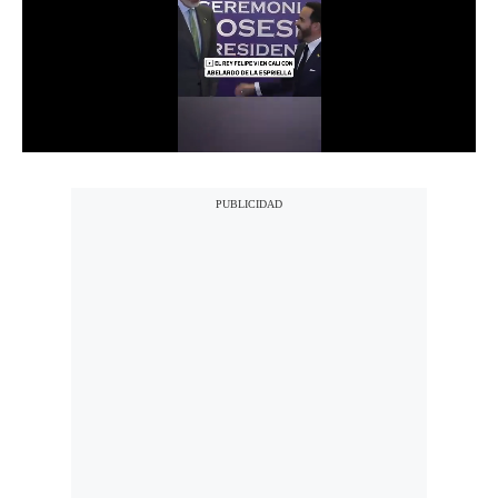
Notas Contratadas
Podcast
Gestión TV
Videos
Fotogalerías
gestion.pe
¿quiénes
Somos?
Términos
Y
Condiciones
Política
De
Privacidad