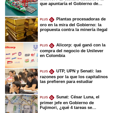
que apuntaría el Gobierno de
Fujimori
Plantas procesadoras de
PLUS
G
oro en la mira del Gobierno: la
propuesta contra la minería ilegal
Alicorp: qué ganó con la
PLUS
G
compra del negocio de Unilever
en Colombia
UTP, UPN y Senati: las
PLUS
G
razones por la que los capitalinos
las prefieren para estudiar
Sunat: César Luna, el
PLUS
G
primer jefe en Gobierno de
Fujimori, ¿qué 4 tareas se
marcan urgentes?