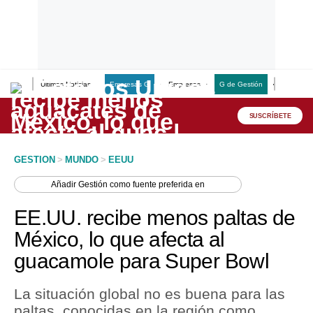
Últimas Noticias
Empresas G
Empresas
G de Gestión
Finanzas
Lo último
Peru Quiosco
SUSCRÍBETE
Portada
GESTION
>
MUNDO
>
EEUU
Empresas
Añadir
Gestión
como fuente preferida en
Management & Empleo
EE.UU. recibe menos paltas de
Economía
México, lo que afecta al
guacamole para Super Bowl
Mercados
Perú
La situación global no es buena para las
paltas, conocidas en la región como
Política