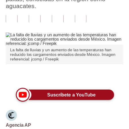
aguacates.
Tu Dinero
Finanzas Personales
Inmobiliarias
Plus G
La falta de lluvias y un aumento de las temperaturas han
reducido los cargamentos enviados desde México. Imagen
Opinión
referencial: jcomp / Freepik
Editorial
Únete a nuestro canal
Pregunta de hoy
Blogs
Suscríbete a YouTube
Tendencias
Lujo
Agencia AP
Viajes