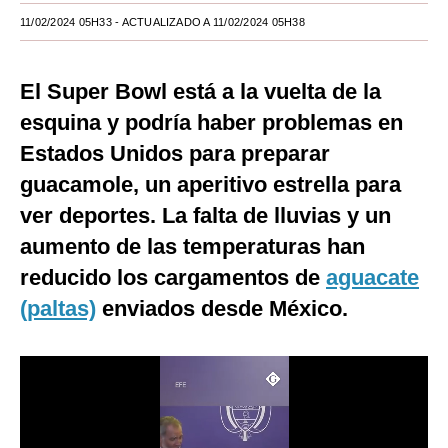
11/02/2024 05H33
- ACTUALIZADO A 11/02/2024 05H38
Moda
Estilos
El Super Bowl está a la vuelta de la
Mundo
esquina y podría haber problemas en
Estados Unidos para preparar
EEUU
guacamole, un aperitivo estrella para
México
ver deportes. La falta de lluvias y un
España
aumento de las temperaturas han
Internacional
reducido los cargamentos de
aguacate
(paltas)
enviados desde México.
Tecnología
Club del Suscriptor
Mix
G de Gestión