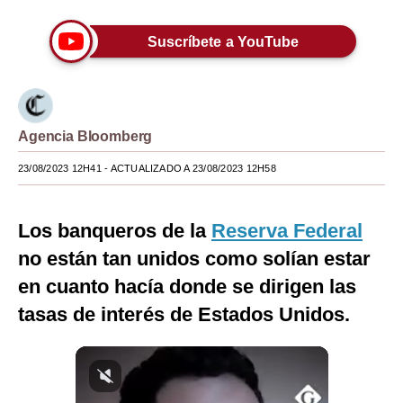
Moda
Suscríbete a YouTube
Estilos
Mundo
EEUU
Agencia Bloomberg
23/08/2023 12H41
México
- ACTUALIZADO A 23/08/2023 12H58
España
Los banqueros de la
Reserva Federal
Internacional
no están tan unidos como solían estar
Tecnología
en cuanto hacía donde se dirigen las
tasas de interés de Estados Unidos.
Club del Suscriptor
Mix
G de Gestión