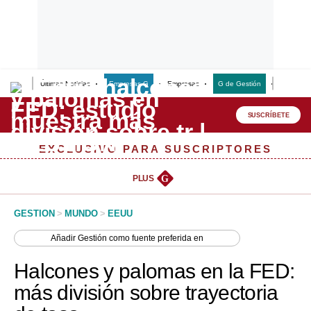
Últimas Noticias
Empresas G
Empresas
G de Gestión
Finanzas
Lo último
Peru Quiosco
SUSCRÍBETE
Portada
EXCLUSIVO PARA SUSCRIPTORES
Empresas
PLUS
G
Management & Empleo
GESTION
>
MUNDO
>
EEUU
Economía
Añadir
Gestión
como fuente preferida en
Mercados
Halcones y palomas en la FED:
Perú
más división sobre trayectoria
Política