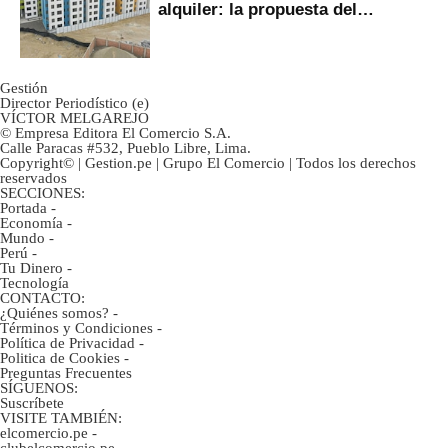
alquiler: la propuesta del
gobierno
Gestión
Director Periodístico (e)
VÍCTOR MELGAREJO
© Empresa Editora El Comercio S.A.
Calle Paracas #532, Pueblo Libre, Lima.
Copyright© | Gestion.pe | Grupo El Comercio | Todos los derechos
reservados
SECCIONES:
Portada
-
Economía
-
Mundo
-
Perú
-
Tu Dinero
-
Tecnología
CONTACTO:
¿Quiénes somos?
-
Términos y Condiciones
-
Política de Privacidad
-
Politica de Cookies
-
Preguntas Frecuentes
SÍGUENOS:
Suscríbete
VISITE TAMBIÉN:
elcomercio.pe
-
clubelcomercio.pe
-