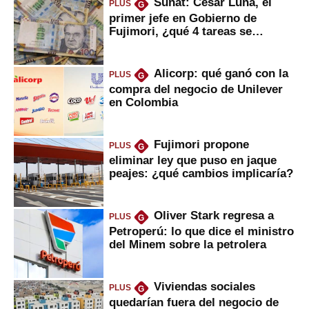
Sunat: César Luna, el
PLUS
G
primer jefe en Gobierno de
Fujimori, ¿qué 4 tareas se
marcan urgentes?
Alicorp: qué ganó con la
PLUS
G
compra del negocio de Unilever
en Colombia
Fujimori propone
PLUS
G
eliminar ley que puso en jaque
peajes: ¿qué cambios implicaría?
Oliver Stark regresa a
PLUS
G
Petroperú: lo que dice el ministro
del Minem sobre la petrolera
Viviendas sociales
PLUS
G
quedarían fuera del negocio de