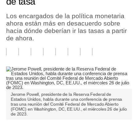
de tasa
Tu Dinero
Los encargados de la política monetaria
ahora están más en desacuerdo sobre
Finanzas Personales
hacia dónde deberían ir las tasas a partir
Inmobiliarias
de ahora.
Plus G
Opinión
Editorial
Pregunta de hoy
Jerome Powell, presidente de la Reserva Federal de
Blogs
Estados Unidos, habla durante una conferencia de prensa
tras una reunión del Comité Federal de Mercado Abierto
(FOMC) en Washington, DC, EE.UU., el miércoles 26 de julio
Tendencias
de 2023.
Lujo
Únete a nuestro canal
Viajes