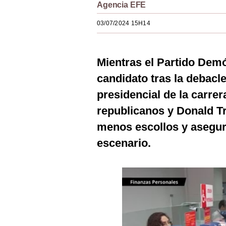
Agencia EFE
Estilos
03/07/2024 15H14
Mundo
EEUU
Mientras el Partido Demó
México
candidato tras la debacl
España
presidencial de la carrera
republicanos y Donald 
Internacional
menos escollos y asegura
Tecnología
escenario.
Club del Suscriptor
Mix
G de Gestión
Notas Contratadas