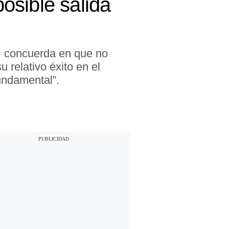
posible salida
a, concuerda en que no
relativo éxito en el
undamental”.