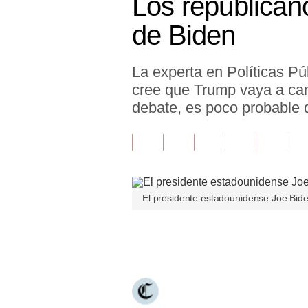
Los republicano
Finanzas Personales
de Biden
Inmobiliarias
La experta en Políticas P
Plus G
cree que Trump vaya a cam
Opinión
debate, es poco probable
Editorial
Pregunta de hoy
Blogs
El presidente estadounidense Joe Bid
Tendencias
Únete a nuestro canal
Lujo
Viajes
Moda