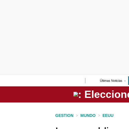
Lo último
Peru Quiosco
Portada
Empresas
Management & Empleo
Economía
Últimas Noticias
Mercados
Perú
Política
GESTION
>
MUNDO
>
EEUU
Tu Dinero