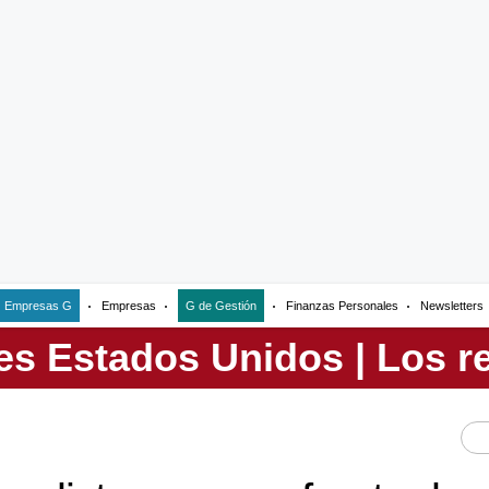
Empresas G
Empresas
G de Gestión
Finanzas Personales
Newsletters