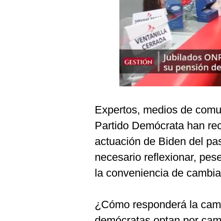
Podcast
Gestión TV
Videos
Fotogalerías
Expertos, medios de comun
gestion.pe
Partido Demócrata han rec
¿quiénes
Somos?
actuación de Biden del pa
Términos
necesario reflexionar, pese
Y
Condiciones
la conveniencia de cambiar
Política
De
Privacidad
¿Cómo responderá la ca
Politica
demócratas optan por camb