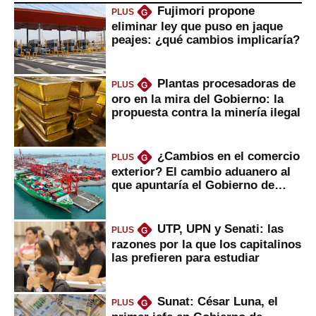
Fujimori propone
PLUS
G
eliminar ley que puso en jaque
peajes: ¿qué cambios implicaría?
Plantas procesadoras de
PLUS
G
oro en la mira del Gobierno: la
propuesta contra la minería ilegal
¿Cambios en el comercio
PLUS
G
exterior? El cambio aduanero al
que apuntaría el Gobierno de
Fujimori
UTP, UPN y Senati: las
PLUS
G
razones por la que los capitalinos
las prefieren para estudiar
Sunat: César Luna, el
PLUS
G