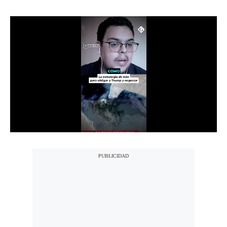
Notas Contratadas
Podcast
Gestión TV
Videos
Fotogalerías
gestion.pe
¿quiénes
Somos?
Términos
Y
Condiciones
Política
De
Privacidad