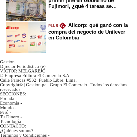
primer jefe en Gobierno de
Fujimori, ¿qué 4 tareas se
marcan urgentes?
Alicorp: qué ganó con la
PLUS
G
compra del negocio de Unilever
en Colombia
Gestión
Director Periodístico (e)
VÍCTOR MELGAREJO
© Empresa Editora El Comercio S.A.
Calle Paracas #532, Pueblo Libre, Lima.
Copyright© | Gestion.pe | Grupo El Comercio | Todos los derechos
reservados
SECCIONES:
Portada
-
Economía
-
Mundo
-
Perú
-
Tu Dinero
-
Tecnología
CONTACTO:
¿Quiénes somos?
-
Términos y Condiciones
-