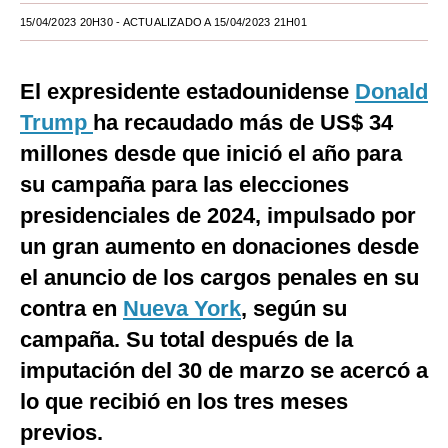
15/04/2023 20H30
- ACTUALIZADO A 15/04/2023 21H01
Moda
Estilos
El expresidente estadounidense
Donald
Mundo
Trump
ha recaudado más de US$ 34
millones desde que inició el año para
EEUU
su campaña para las elecciones
México
presidenciales de 2024, impulsado por
España
un gran aumento en donaciones desde
Internacional
el anuncio de los cargos penales en su
contra en
Nueva York
, según su
Tecnología
campaña. Su total después de la
Club del Suscriptor
imputación del 30 de marzo se acercó a
Mix
lo que recibió en los tres meses
previos.
G de Gestión