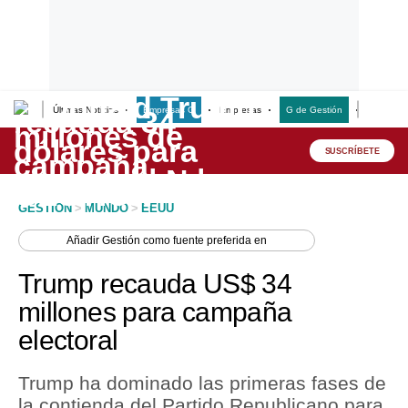
Últimas Noticias
Empresas G
Empresas
G de Gestión
Finanzas
Lo último
Peru Quiosco
SUSCRÍBETE
Portada
GESTION
>
MUNDO
>
EEUU
Empresas
Añadir
Gestión
como fuente preferida en
Management & Empleo
Trump recauda US$ 34
Economía
millones para campaña
electoral
Mercados
Perú
Trump ha dominado las primeras fases de
la contienda del Partido Republicano para
Política