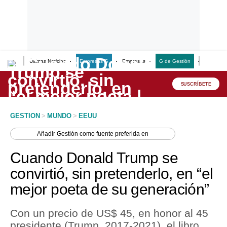
Últimas Noticias
Empresas G
Empresas
G de Gestión
Finanzas
Lo último
Peru Quiosco
SUSCRÍBETE
Portada
GESTION
>
MUNDO
>
EEUU
Empresas
Añadir
Gestión
como fuente preferida en
Management & Empleo
Cuando Donald Trump se
Economía
convirtió, sin pretenderlo, en “el
mejor poeta de su generación”
Mercados
Perú
Con un precio de US$ 45, en honor al 45
presidente (Trump, 2017-2021), el libro
Política