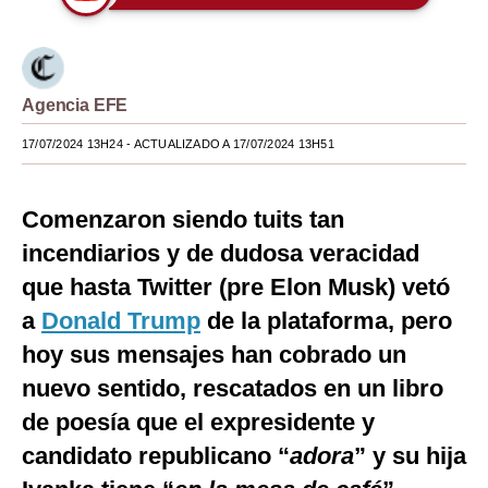
Moda
Estilos
Agencia EFE
Mundo
17/07/2024 13H24
- ACTUALIZADO A 17/07/2024 13H51
EEUU
México
Comenzaron siendo tuits tan
incendiarios y de dudosa veracidad
España
que hasta Twitter (pre Elon Musk) vetó
Internacional
a
Donald Trump
de la plataforma, pero
Tecnología
hoy sus mensajes han cobrado un
Club del Suscriptor
nuevo sentido, rescatados en un libro
de poesía que el expresidente y
Mix
candidato republicano “
adora
” y su hija
G de Gestión