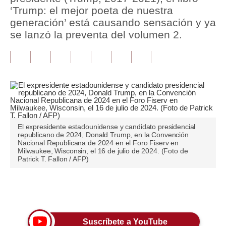
‘Trump: el mejor poeta de nuestra
Tu Dinero
generación’ está causando sensación y ya
se lanzó la preventa del volumen 2.
Finanzas Personales
Inmobiliarias
Plus G
Opinión
Editorial
El expresidente estadounidense y candidato presidencial
republicano de 2024, Donald Trump, en la Convención
Pregunta de hoy
Nacional Republicana de 2024 en el Foro Fiserv en
Milwaukee, Wisconsin, el 16 de julio de 2024. (Foto de
Patrick T. Fallon / AFP)
Blogs
Tendencias
Únete a nuestro canal
Lujo
Viajes
Suscríbete a YouTube