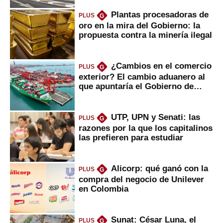
Plantas procesadoras de
PLUS
G
oro en la mira del Gobierno: la
propuesta contra la minería ilegal
¿Cambios en el comercio
PLUS
G
exterior? El cambio aduanero al
que apuntaría el Gobierno de
Fujimori
UTP, UPN y Senati: las
PLUS
G
razones por la que los capitalinos
las prefieren para estudiar
Alicorp: qué ganó con la
PLUS
G
compra del negocio de Unilever
en Colombia
Sunat: César Luna, el
PLUS
G