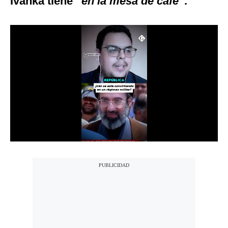
Ivanka tiene “
en la mesa de café
”.
Notas Contratadas
Podcast
Gestión TV
Videos
Fotogalerías
gestion.pe
¿quiénes
Somos?
Términos
Y
Condiciones
Política
De
Privacidad