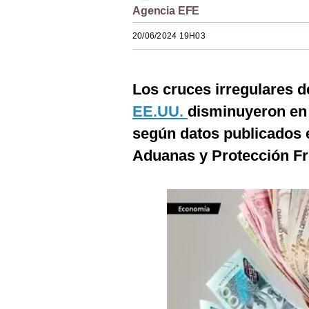
Agencia EFE
Estilos
20/06/2024 19H03
Mundo
EEUU
Los cruces irregulares d
México
EE.UU.
disminuyeron en
España
según datos publicados e
Internacional
Aduanas y Protección Fr
Tecnología
Club del Suscriptor
Mix
G de Gestión
Notas Contratadas