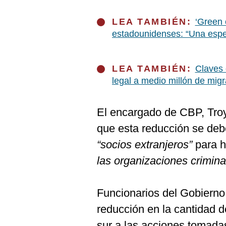
De
Cookies
LEA TAMBIÉN:
‘Green 
Preguntas
estadounidenses: “Una esp
Frecuentes
LEA TAMBIÉN:
Claves 
legal a medio millón de mig
El encargado de CBP, Troy
que esta reducción se debe
“socios extranjeros”
para 
las organizaciones crimina
Funcionarios del Gobiern
reducción en la cantidad d
sur a las acciones tomada