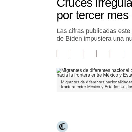
Cruces irregul
Finanzas Personales
por tercer mes
Inmobiliarias
Las cifras publicadas est
Plus G
de Biden impusiera una nuev
Opinión
Editorial
Pregunta de hoy
Blogs
Migrantes de diferentes nacionalidade
frontera entre México y Estados Unidos
Tendencias
Lujo
Únete a nuestro canal
Viajes
Moda