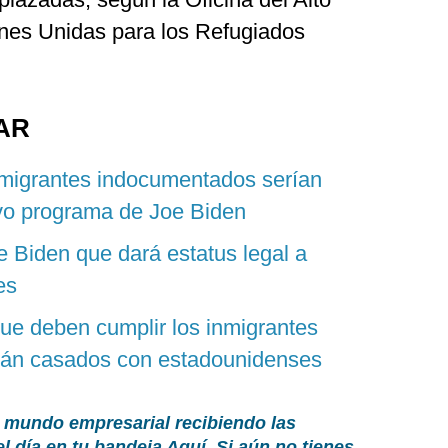
nes Unidas para los Refugiados
AR
inmigrantes indocumentados serían
vo programa de Joe Biden
e Biden que dará estatus legal a
es
que deben cumplir los inmigrantes
tán casados con estadounidenses
 mundo empresarial recibiendo las
el día en tu bandeja
Aquí
. Si aún no tienes