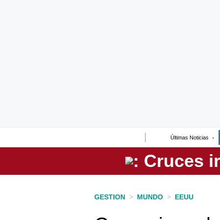
Lo último
Peru Quiosco
Portada
Empresas
Management & Empleo
Economía
Últimas Noticias
Mercados
Perú
Política
GESTION
>
MUNDO
>
EEUU
Tu Dinero