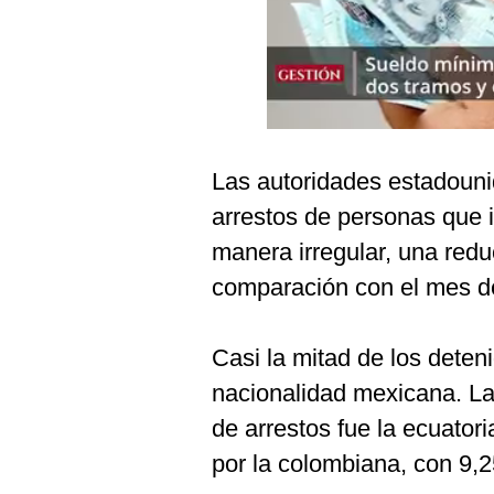
Podcast
Gestión TV
Videos
Fotogalerías
Las autoridades estadoun
arrestos de personas que 
gestion.pe
manera irregular, una red
¿quiénes
comparación con el mes de
Somos?
Términos
Casi la mitad de los deten
Y
Condiciones
nacionalidad mexicana. La
Política
de arrestos fue la ecuator
De
Privacidad
por la colombiana, con 9,
Politica