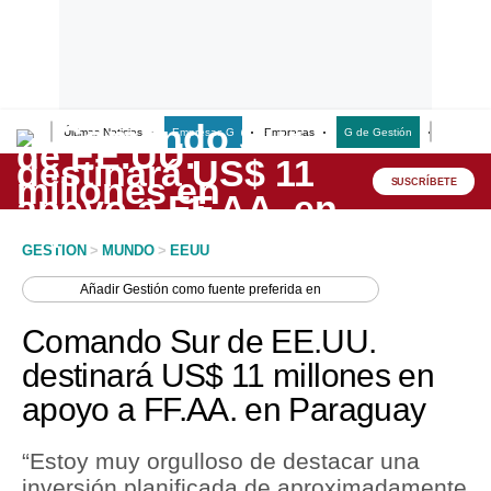
Últimas Noticias
Empresas G
Empresas
G de Gestión
Finanzas
Lo último
Peru Quiosco
SUSCRÍBETE
Portada
GESTION
>
MUNDO
>
EEUU
Empresas
Añadir
Gestión
como fuente preferida en
Management & Empleo
Comando Sur de EE.UU.
Economía
destinará US$ 11 millones en
apoyo a FF.AA. en Paraguay
Mercados
Perú
“Estoy muy orgulloso de destacar una
inversión planificada de aproximadamente
Política