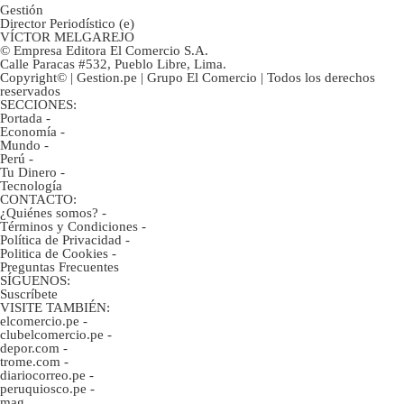
Gestión
Director Periodístico (e)
VÍCTOR MELGAREJO
© Empresa Editora El Comercio S.A.
Calle Paracas #532, Pueblo Libre, Lima.
Copyright© | Gestion.pe | Grupo El Comercio | Todos los derechos
reservados
SECCIONES:
Portada
-
Economía
-
Mundo
-
Perú
-
Tu Dinero
-
Tecnología
CONTACTO:
¿Quiénes somos?
-
Términos y Condiciones
-
Política de Privacidad
-
Politica de Cookies
-
Preguntas Frecuentes
SÍGUENOS:
Suscríbete
VISITE TAMBIÉN:
elcomercio.pe
-
clubelcomercio.pe
-
depor.com
-
trome.com
-
diariocorreo.pe
-
peruquiosco.pe
-
mag