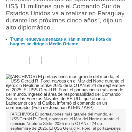
US$ 11 millones que el Comando Sur de
Tu Dinero
Estados Unidos va a realizar en Paraguay
durante los próximos cinco años”, dijo un
Finanzas Personales
alto diplomático.
Inmobiliarias
Trump renueva amenazas a Irán mientras flota de
buques se dirige a Medio Oriente
Plus G
Opinión
Editorial
Pregunta de hoy
Blogs
Tendencias
(ARCHIVOS) El portaaviones más grande del mundo, el
Lujo
USS Gerald R. Ford, navega en el Mar del Norte durante el
ejercicio Neptune Strike 2025 de la OTAN el 24 de
septiembre de 2025. El USS Gerald R. Ford, el portaaviones
Viajes