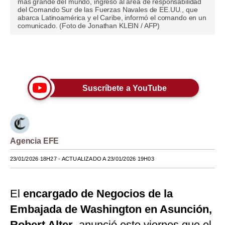
más grande del mundo, ingresó al área de responsabilidad
del Comando Sur de las Fuerzas Navales de EE.UU., que
Moda
abarca Latinoamérica y el Caribe, informó el comando en un
comunicado. (Foto de Jonathan KLEIN / AFP)
Estilos
Mundo
Únete a nuestro canal
EEUU
Suscríbete a YouTube
México
España
Internacional
Agencia EFE
Tecnología
23/01/2026 18H27
- ACTUALIZADO A 23/01/2026 19H03
Club del Suscriptor
El
encargado de Negocios de la
Mix
Embajada de Washington en Asunción,
G de Gestión
Robert Alter
, anunció este viernes que el