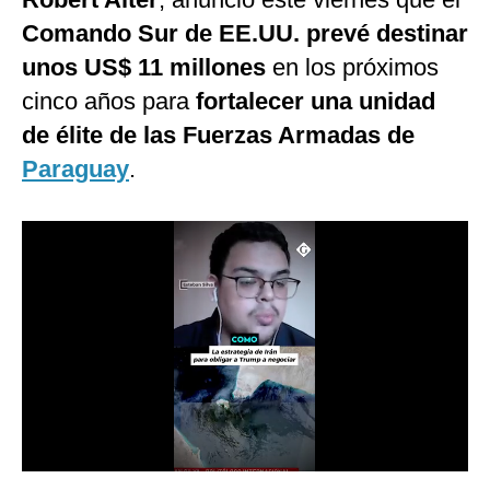
Notas Contratadas
Comando Sur de EE.UU. prevé destinar
unos US$ 11 millones
en los próximos
Podcast
cinco años para
fortalecer una unidad
Gestión TV
de élite de las Fuerzas Armadas de
Videos
Paraguay
.
Fotogalerías
gestion.pe
¿quiénes
Somos?
Términos
Y
Condiciones
Política
De
Privacidad