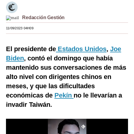
Moda
Redacción Gestión
Estilos
11/09/2023 04H09
Mundo
EEUU
El presidente de
Estados Unidos
,
Joe
México
Biden
, contó el domingo que había
mantenido sus conversaciones de más
España
alto nivel con dirigentes chinos en
Internacional
meses, y que las dificultades
Tecnología
económicas de
Pekín
no le llevarían a
invadir Taiwán.
Club del Suscriptor
Mix
G de Gestión