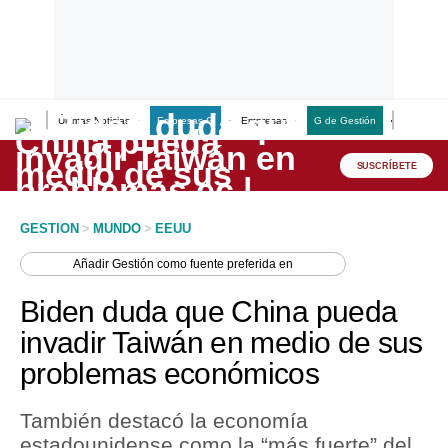
Últimas Noticias
Empresas G
Empresas
G de Gestión
Finanzas
Lo último
Peru Quiosco
SUSCRÍBETE
Portada
GESTION
>
MUNDO
>
EEUU
Empresas
Añadir
Gestión
como fuente preferida en
Management & Empleo
Biden duda que China pueda
Economía
invadir Taiwán en medio de sus
problemas económicos
Mercados
Perú
También destacó la economía
estadounidense como la “más fuerte” del
Política