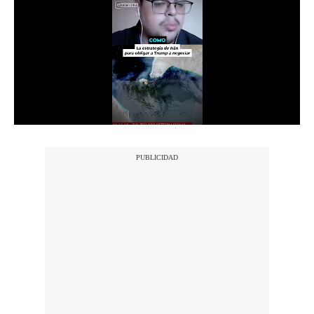
Notas Contratadas
Podcast
Gestión TV
Videos
Fotogalerías
gestion.pe
¿quiénes
Somos?
Términos
Y
Condiciones
Política
De
Privacidad