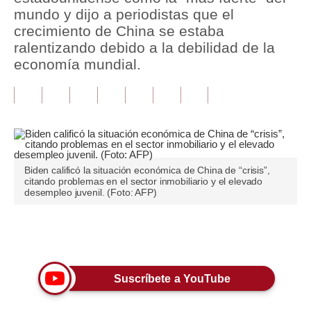
mundo y dijo a periodistas que el
Tu Dinero
crecimiento de China se estaba
ralentizando debido a la debilidad de la
Finanzas Personales
economía mundial.
Inmobiliarias
Plus G
Opinión
Editorial
Biden calificó la situación económica de China de “crisis”,
citando problemas en el sector inmobiliario y el elevado
desempleo juvenil. (Foto: AFP)
Pregunta de hoy
Blogs
Únete a nuestro canal
Tendencias
Lujo
Suscríbete a YouTube
Viajes