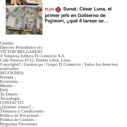
Sunat: César Luna, el
PLUS
G
primer jefe en Gobierno de
Fujimori, ¿qué 4 tareas se
marcan urgentes?
Gestión
Director Periodístico (e)
VÍCTOR MELGAREJO
© Empresa Editora El Comercio S.A.
Calle Paracas #532, Pueblo Libre, Lima.
Copyright© | Gestion.pe | Grupo El Comercio | Todos los derechos
reservados
SECCIONES:
Portada
-
Economía
-
Mundo
-
Perú
-
Tu Dinero
-
Tecnología
CONTACTO:
¿Quiénes somos?
-
Términos y Condiciones
-
Política de Privacidad
-
Politica de Cookies
-
Preguntas Frecuentes