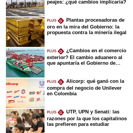
peajes: ¿qué cambios implicaría?
Plantas procesadoras de
PLUS
G
oro en la mira del Gobierno: la
propuesta contra la minería ilegal
¿Cambios en el comercio
PLUS
G
exterior? El cambio aduanero al
que apuntaría el Gobierno de
Fujimori
Alicorp: qué ganó con la
PLUS
G
compra del negocio de Unilever
en Colombia
UTP, UPN y Senati: las
PLUS
G
razones por la que los capitalinos
las prefieren para estudiar