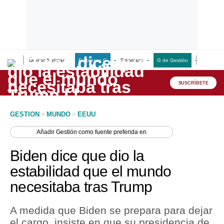
Últimas Noticias
Empresas G
Empresas
G de Gestión
Finanzas
Lo último
Peru Quiosco
SUSCRÍBETE
Portada
GESTION
>
MUNDO
>
EEUU
Empresas
Añadir
Gestión
como fuente preferida en
Management & Empleo
Biden dice que dio la
Economía
estabilidad que el mundo
necesitaba tras Trump
Mercados
Perú
A medida que Biden se prepara para dejar
el cargo, insiste en que su presidencia de
Política