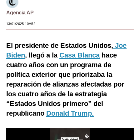
Moda
Agencia AP
Estilos
13/01/2025 10H52
Mundo
El presidente de Estados Unidos,
Joe
EEUU
Biden
, llegó a la
Casa Blanca
hace
México
cuatro años con un programa de
España
política exterior que priorizaba la
reparación de alianzas afectadas por
Internacional
los cuatro años de la estrategia
Tecnología
“Estados Unidos primero” del
Club del Suscriptor
republicano
Donald Trump.
Mix
G de Gestión