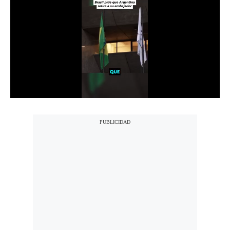
Notas Contratadas
Podcast
Gestión TV
Videos
Fotogalerías
gestion.pe
¿quiénes
Somos?
Términos
Y
Condiciones
Política
De
Privacidad