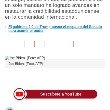
un solo mandato ha logrado avances en
Tu Dinero
restaurar la credibilidad estadounidense
en la comunidad internacional.
Finanzas Personales
El gabinete 2.0 de Trump busca el respaldo del Senado
Inmobiliarias
para asumir el poder
Plus G
Opinión
Editorial
Joe Biden. (Foto: AFP)
Pregunta de hoy
Blogs
Únete a nuestro canal
Tendencias
Suscríbete a YouTube
Lujo
Viajes