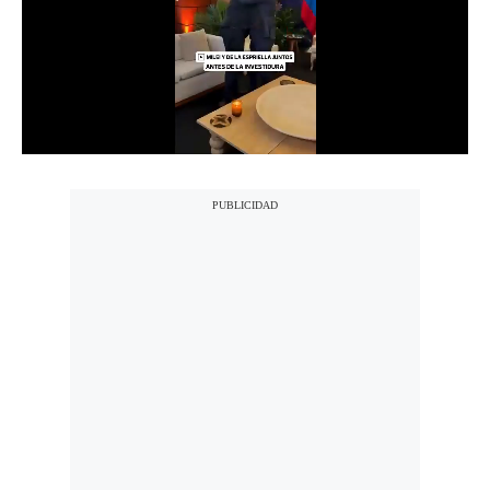
Notas Contratadas
Podcast
Gestión TV
Videos
Fotogalerías
gestion.pe
¿quiénes
Somos?
Términos
Y
Condiciones
Política
De
Privacidad