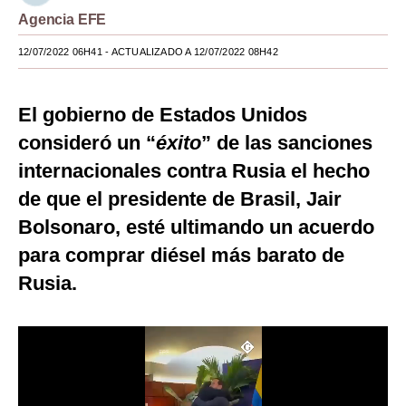
Agencia EFE
Moda
12/07/2022 06H41
- ACTUALIZADO A 12/07/2022 08H42
Estilos
Mundo
El gobierno de Estados Unidos
EEUU
consideró un “
éxito
” de las sanciones
internacionales contra Rusia el hecho
México
de que el presidente de Brasil, Jair
España
Bolsonaro, esté ultimando un acuerdo
Internacional
para comprar diésel más barato de
Rusia.
Tecnología
Club del Suscriptor
Mix
G de Gestión