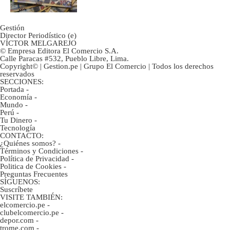
Gestión
Director Periodístico (e)
VÍCTOR MELGAREJO
© Empresa Editora El Comercio S.A.
Calle Paracas #532, Pueblo Libre, Lima.
Copyright© | Gestion.pe | Grupo El Comercio | Todos los derechos
reservados
SECCIONES:
Portada
-
Economía
-
Mundo
-
Perú
-
Tu Dinero
-
Tecnología
CONTACTO:
¿Quiénes somos?
-
Términos y Condiciones
-
Política de Privacidad
-
Politica de Cookies
-
Preguntas Frecuentes
SÍGUENOS:
Suscríbete
VISITE TAMBIÉN:
elcomercio.pe
-
clubelcomercio.pe
-
depor.com
-
trome.com
-