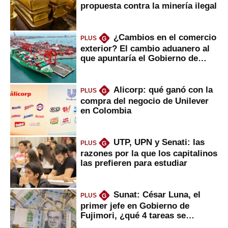
propuesta contra la minería ilegal
¿Cambios en el comercio
PLUS
G
exterior? El cambio aduanero al
que apuntaría el Gobierno de
Fujimori
Alicorp: qué ganó con la
PLUS
G
compra del negocio de Unilever
en Colombia
UTP, UPN y Senati: las
PLUS
G
razones por la que los capitalinos
las prefieren para estudiar
Sunat: César Luna, el
PLUS
G
primer jefe en Gobierno de
Fujimori, ¿qué 4 tareas se
marcan urgentes?