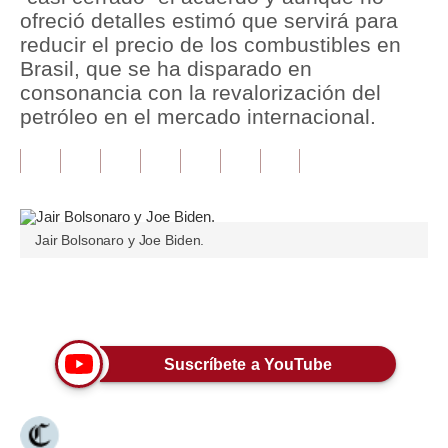
ofreció detalles estimó que servirá para
Tu Dinero
reducir el precio de los combustibles en
Brasil, que se ha disparado en
Finanzas Personales
consonancia con la revalorización del
petróleo en el mercado internacional.
Inmobiliarias
Plus G
Opinión
Editorial
Jair Bolsonaro y Joe Biden.
Pregunta de hoy
Únete a nuestro canal
Blogs
Tendencias
Suscríbete a YouTube
Lujo
Viajes