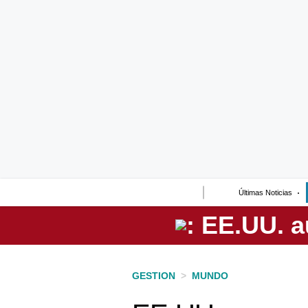
Lo último
Peru Quiosco
Portada
Empresas
Management & Empleo
Economía
Últimas Noticias
Mercados
Perú
Política
GESTION
>
MUNDO
Tu Dinero