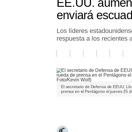
EE.UU. aumenta
Finanzas Personales
enviará escuad
Inmobiliarias
Los líderes estadounidens
Plus G
respuesta a los recientes 
Opinión
Editorial
Pregunta de hoy
Blogs
El secretario de Defensa de EEUU, Ll
Tendencias
prensa en el Pentágono el jueves 25 d
Lujo
Únete a nuestro canal
Viajes
Moda