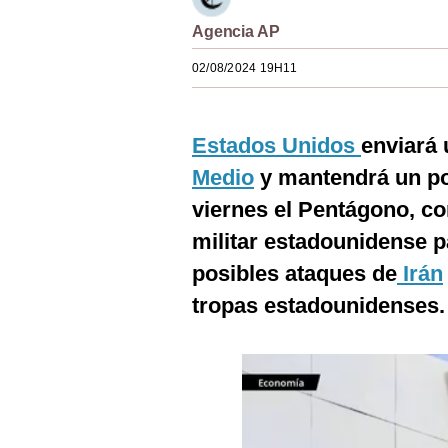
Estilos
Agencia AP
Mundo
02/08/2024 19H11
EEUU
México
Estados Unidos
enviará
Medio
y mantendrá un por
España
viernes el Pentágono, co
Internacional
militar estadounidense p
Tecnología
posibles ataques de
Irán
Club del Suscriptor
tropas estadounidenses.
Mix
G de Gestión
Notas Contratadas