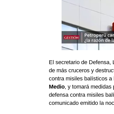
Podcast
Gestión TV
Videos
Fotogalerías
gestion.pe
El secretario de Defensa, 
¿quiénes
Somos?
de más cruceros y destruc
contra misiles balísticos a
Términos
Y
Medio
, y tomará medidas 
Condiciones
defensa contra misiles bal
Política
De
comunicado emitido la noc
Privacidad
Politica