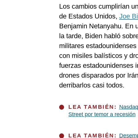
De
Los cambios cumplirían un
Cookies
de Estados Unidos,
Joe B
Preguntas
Frecuentes
Benjamin Netanyahu. En un
la tarde, Biden habló sob
militares estadounidenses
con misiles balísticos y d
fuerzas estadounidenses i
drones disparados por Irán
derribarlos casi todos.
LEA TAMBIÉN:
Nasdaq 
Street por temor a recesión
LEA TAMBIÉN:
Desemp