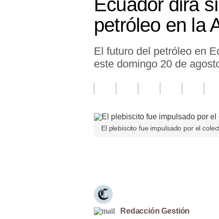
Ecuador dirá sí
Finanzas Personales
petróleo en la
Inmobiliarias
El futuro del petróleo en E
Plus G
este domingo 20 de agost
Opinión
Editorial
Pregunta de hoy
El plebiscito fue impulsado por el cole
Blogs
Tendencias
Únete a nuestro canal
Lujo
Viajes
Moda
Redacción Gestión