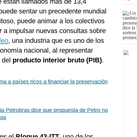
ue están llamados más de 13,4
 puede sentar un precedente mundial
xitoso, puede animar a los colectivos
r
a impulsar nuevas consultas sobre
leo
, una industria que es uno de los
economía nacional, al representar
e del
producto interior bruto (PIB)
.
ama a países ricos a financiar la preservación
ña Petrobras dice que propuesta de Petro no
bia
 es el
Bloque 43-ITT
, uno de los