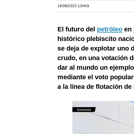
Estilos
19/08/2023 13H09
Mundo
El futuro del
petróleo
en
EEUU
histórico plebiscito naci
México
se deja de explotar uno 
España
crudo, en una votación d
Internacional
dar al mundo un ejemplo
mediante el voto popular 
Tecnología
a la línea de flotación d
Club del Suscriptor
Mix
G de Gestión
Notas Contratadas