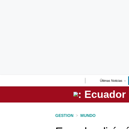
Lo último
Peru Quiosco
Portada
Empresas
Management & Empleo
Economía
Últimas Noticias
Mercados
Perú
Política
GESTION
>
MUNDO
Tu Dinero