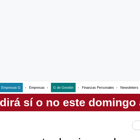
Empresas G
Empresas
G de Gestión
Finanzas Personales
Newsletters