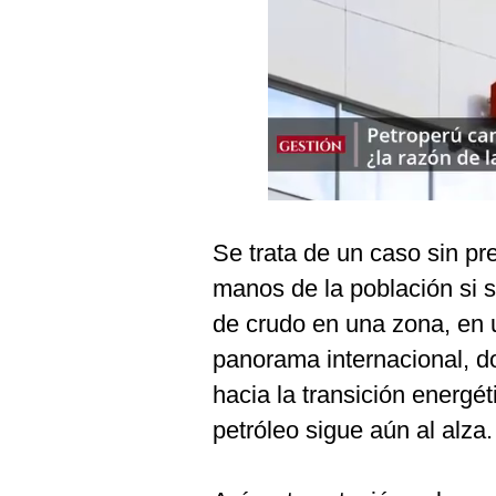
Podcast
Gestión TV
Videos
Fotogalerías
gestion.pe
Se trata de un caso sin p
¿quiénes
manos de la población si 
Somos?
de crudo en una zona, en 
Términos
panorama internacional, d
Y
Condiciones
hacia la transición energé
Política
petróleo sigue aún al alza.
De
Privacidad
Politica