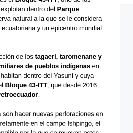
 explotan dentro del
Parque
erva natural a la que se le considera
 ecuatoriana y un epicentro mundial
cción de los
tagaeri, taromenane y
amiliares de pueblos indígenas
en
 habitan dentro del Yasuní y cuya
el
Bloque 43-ITT
, que desde 2016
etroecuador
.
 son hacer nuevas perforaciones en
cretamente en el campo Ishpingo, el
angible por la que se mueven estos