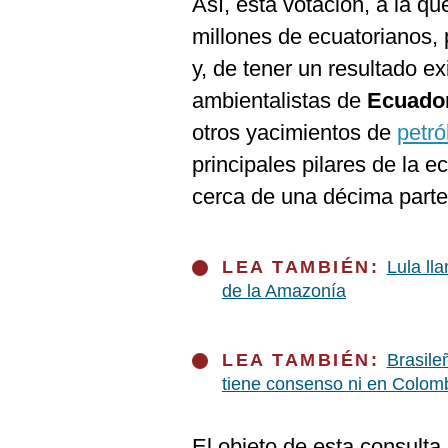
Así, esta votación, a la q
De
Cookies
millones de ecuatorianos,
Preguntas
y, de tener un resultado e
Frecuentes
ambientalistas de
Ecuado
otros yacimientos de
petró
principales pilares de la 
cerca de una décima part
LEA TAMBIÉN:
Lula ll
de la Amazonía
LEA TAMBIÉN:
Brasile
tiene consenso ni en Colom
El objeto de esta consulta