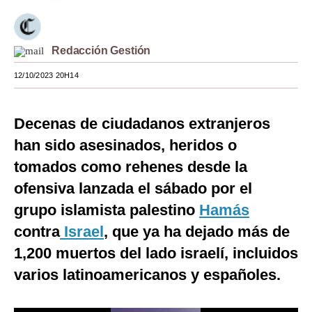
Moda
Estilos
Redacción Gestión
Mundo
12/10/2023 20H14
EEUU
Decenas de ciudadanos extranjeros
México
han sido asesinados, heridos o
España
tomados como rehenes desde la
ofensiva lanzada el sábado por el
Internacional
grupo islamista palestino
Hamás
Tecnología
contra
Israel
, que ya ha dejado más de
Club del Suscriptor
1,200 muertos del lado israelí, incluidos
Mix
varios latinoamericanos y españoles.
G de Gestión