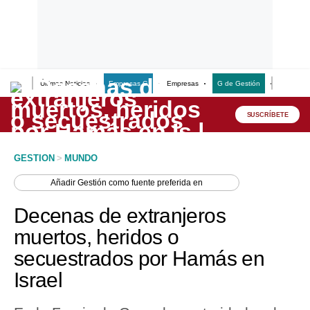
Últimas Noticias
Empresas G
Empresas
G de Gestión
Finanzas
Lo último
Peru Quiosco
SUSCRÍBETE
Portada
GESTION
>
MUNDO
Empresas
Añadir
Gestión
como fuente preferida en
Management & Empleo
Decenas de extranjeros
Economía
muertos, heridos o
secuestrados por Hamás en
Mercados
Israel
Perú
Política