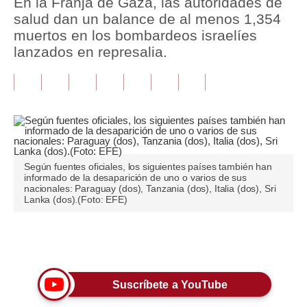
En la Franja de Gaza, las autoridades de
salud dan un balance de al menos 1,354
Tu Dinero
muertos en los bombardeos israelíes
lanzados en represalia.
Finanzas Personales
Inmobiliarias
Plus G
Opinión
Editorial
Según fuentes oficiales, los siguientes países también han
informado de la desaparición de uno o varios de sus
nacionales: Paraguay (dos), Tanzania (dos), Italia (dos), Sri
Pregunta de hoy
Lanka (dos).(Foto: EFE)
Blogs
Únete a nuestro canal
Tendencias
Lujo
Suscríbete a YouTube
Viajes