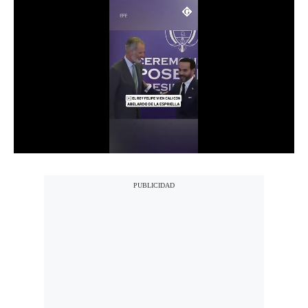
Notas Contratadas
Podcast
Gestión TV
Videos
Fotogalerías
gestion.pe
¿quiénes
Somos?
Términos
Y
Condiciones
Política
De
Privacidad