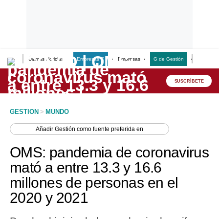
Últimas Noticias
Empresas G
Empresas
G de Gestión
Finanzas
Lo último
Peru Quiosco
SUSCRÍBETE
Portada
GESTION
>
MUNDO
Empresas
Añadir
Gestión
como fuente preferida en
Management & Empleo
OMS: pandemia de coronavirus
Economía
mató a entre 13.3 y 16.6
millones de personas en el
Mercados
2020 y 2021
Perú
Política