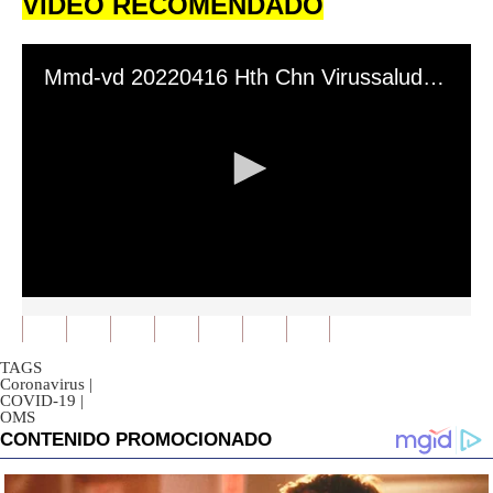
VIDEO RECOMENDADO
Mmd-vd 20220416 Hth Chn Virussalud 328e6rv Es
0
seconds
of
0
TAGS
seconds
Coronavirus
|
COVID-19
|
OMS