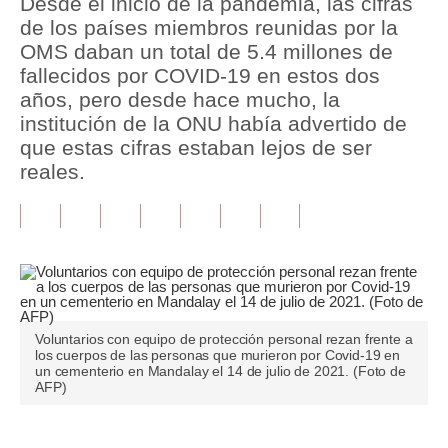
Desde el inicio de la pandemia, las cifras
de los países miembros reunidas por la
Tu Dinero
OMS daban un total de 5.4 millones de
fallecidos por COVID-19 en estos dos
Finanzas Personales
años, pero desde hace mucho, la
Inmobiliarias
institución de la ONU había advertido de
que estas cifras estaban lejos de ser
Plus G
reales.
Opinión
Editorial
Pregunta de hoy
Blogs
Voluntarios con equipo de protección personal rezan frente a
los cuerpos de las personas que murieron por Covid-19 en
Tendencias
un cementerio en Mandalay el 14 de julio de 2021. (Foto de
AFP)
Lujo
Viajes