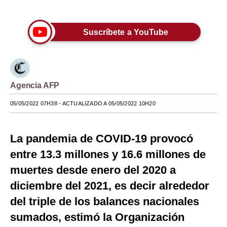
Únete a nuestro canal
Moda
Suscríbete a YouTube
Estilos
Mundo
EEUU
Agencia AFP
México
05/05/2022 07H38
- ACTUALIZADO A 05/05/2022 10H20
España
La pandemia de COVID-19 provocó
Internacional
entre 13.3 millones y 16.6 millones de
Tecnología
muertes desde enero del 2020 a
Club del Suscriptor
diciembre del 2021, es decir alrededor
Mix
del triple de los balances nacionales
sumados, estimó la Organización
G de Gestión