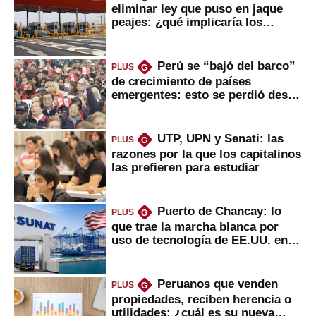
eliminar ley que puso en jaque
peajes: ¿qué implicaría los
usuarios?
Perú se “bajó del barco”
PLUS
G
de crecimiento de países
emergentes: esto se perdió desde
2022
UTP, UPN y Senati: las
PLUS
G
razones por la que los capitalinos
las prefieren para estudiar
Puerto de Chancay: lo
PLUS
G
que trae la marcha blanca por
uso de tecnología de EE.UU. en
mercancías
Peruanos que venden
PLUS
G
propiedades, reciben herencia o
utilidades: ¿cuál es su nueva