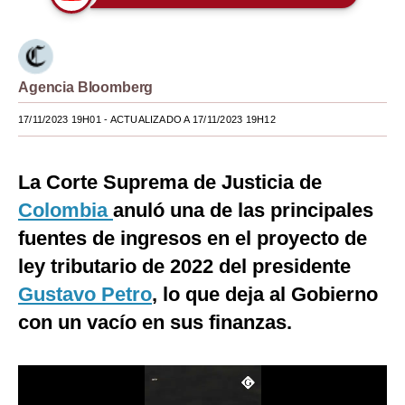
Moda
Estilos
Agencia Bloomberg
Mundo
17/11/2023 19H01
- ACTUALIZADO A 17/11/2023 19H12
EEUU
México
La Corte Suprema de Justicia de
Colombia
anuló una de las principales
España
fuentes de ingresos en el proyecto de
Internacional
ley tributario de 2022 del presidente
Tecnología
Gustavo Petro
, lo que deja al Gobierno
Club del Suscriptor
con un vacío en sus finanzas.
Mix
G de Gestión