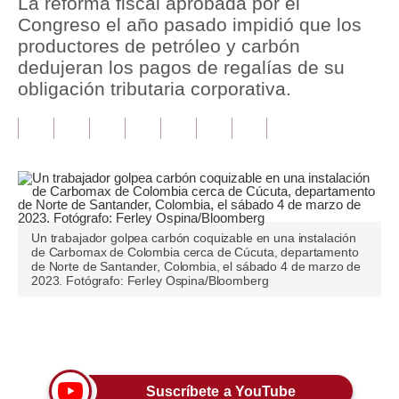
La reforma fiscal aprobada por el
Congreso el año pasado impidió que los
Tu Dinero
productores de petróleo y carbón
dedujeran los pagos de regalías de su
Finanzas Personales
obligación tributaria corporativa.
Inmobiliarias
Plus G
Opinión
Editorial
Un trabajador golpea carbón coquizable en una instalación
Pregunta de hoy
de Carbomax de Colombia cerca de Cúcuta, departamento
de Norte de Santander, Colombia, el sábado 4 de marzo de
2023. Fotógrafo: Ferley Ospina/Bloomberg
Blogs
Tendencias
Únete a nuestro canal
Lujo
Viajes
Suscríbete a YouTube