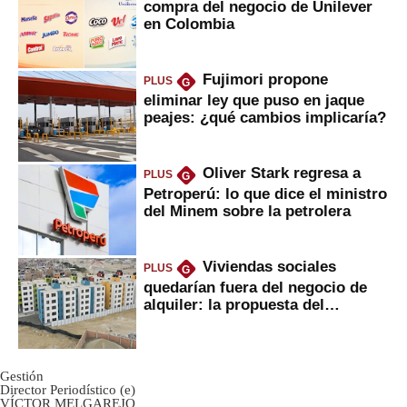
compra del negocio de Unilever
en Colombia
Fujimori propone
PLUS
G
eliminar ley que puso en jaque
peajes: ¿qué cambios implicaría?
Oliver Stark regresa a
PLUS
G
Petroperú: lo que dice el ministro
del Minem sobre la petrolera
Viviendas sociales
PLUS
G
quedarían fuera del negocio de
alquiler: la propuesta del
gobierno
Gestión
Director Periodístico (e)
VÍCTOR MELGAREJO