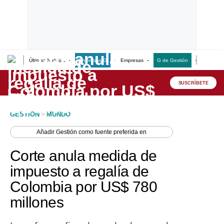
Últimas Noticias
Empresas G
Empresas
G de Gestión
Finanzas
Lo último
Peru Quiosco
SUSCRÍBETE
Portada
GESTION
>
MUNDO
Empresas
Añadir
Gestión
como fuente preferida en
Management & Empleo
Corte anula medida de
Economía
impuesto a regalía de
Colombia por US$ 780
Mercados
millones
Perú
Política