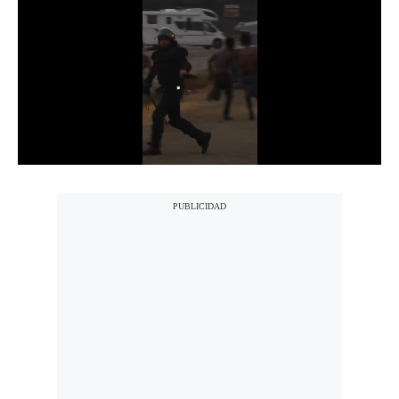
Notas Contratadas
Podcast
Gestión TV
Videos
Fotogalerías
gestion.pe
¿quiénes
Somos?
Términos
Y
Condiciones
Política
De
Privacidad