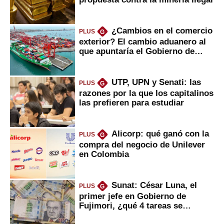
¿Cambios en el comercio
PLUS
G
exterior? El cambio aduanero al
que apuntaría el Gobierno de
Fujimori
UTP, UPN y Senati: las
PLUS
G
razones por la que los capitalinos
las prefieren para estudiar
Alicorp: qué ganó con la
PLUS
G
compra del negocio de Unilever
en Colombia
Sunat: César Luna, el
PLUS
G
primer jefe en Gobierno de
Fujimori, ¿qué 4 tareas se
marcan urgentes?