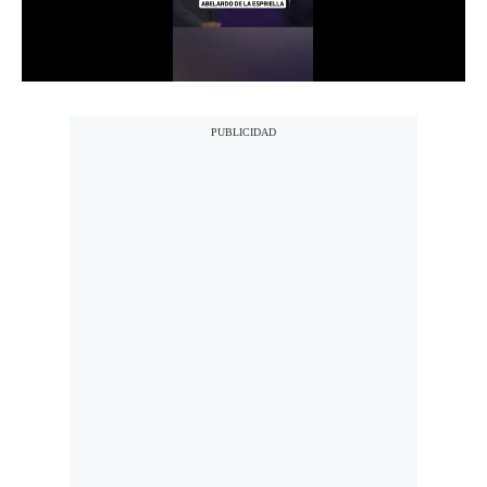
Notas Contratadas
Podcast
Gestión TV
Videos
Fotogalerías
gestion.pe
¿quiénes
Somos?
Términos
Y
Condiciones
Política
De
Privacidad