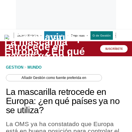
Últimas Noticias
Empresas G
Empresas
G de Gestión
Finanzas
Lo último
Peru Quiosco
SUSCRÍBETE
Portada
GESTION
>
MUNDO
Empresas
Añadir
Gestión
como fuente preferida en
Management & Empleo
La mascarilla retrocede en
Economía
Europa: ¿en qué países ya no
se utiliza?
Mercados
Perú
La OMS ya ha constatado que Europa
está en buena posición para controlar el
Política