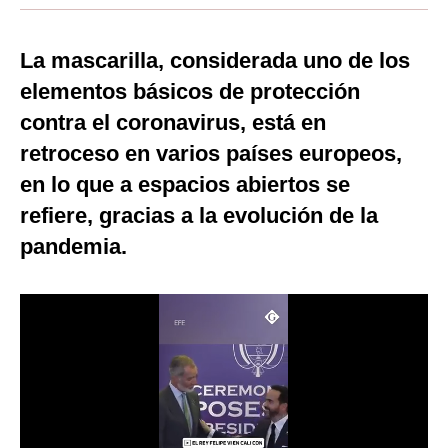
Moda
La mascarilla, considerada uno de los
Estilos
elementos básicos de protección
Mundo
contra el coronavirus, está en
retroceso en varios países europeos,
EEUU
en lo que a espacios abiertos se
México
refiere, gracias a la evolución de la
España
pandemia.
Internacional
Tecnología
Club del Suscriptor
Mix
G de Gestión