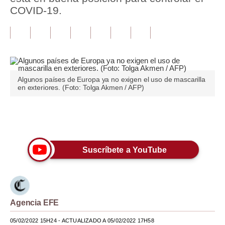
COVID-19.
Tu Dinero
Finanzas Personales
Inmobiliarias
Plus G
Algunos países de Europa ya no exigen el uso de mascarilla
en exteriores. (Foto: Tolga Akmen / AFP)
Opinión
Editorial
Únete a nuestro canal
Pregunta de hoy
Suscríbete a YouTube
Blogs
Tendencias
Lujo
Agencia EFE
Viajes
05/02/2022 15H24
- ACTUALIZADO A 05/02/2022 17H58