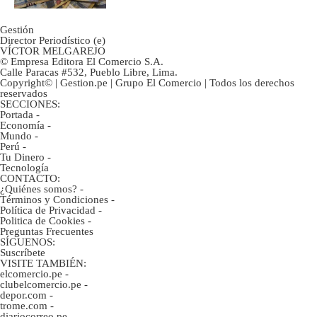
Gestión
Director Periodístico (e)
VÍCTOR MELGAREJO
© Empresa Editora El Comercio S.A.
Calle Paracas #532, Pueblo Libre, Lima.
Copyright© | Gestion.pe | Grupo El Comercio | Todos los derechos
reservados
SECCIONES:
Portada
-
Economía
-
Mundo
-
Perú
-
Tu Dinero
-
Tecnología
CONTACTO:
¿Quiénes somos?
-
Términos y Condiciones
-
Política de Privacidad
-
Politica de Cookies
-
Preguntas Frecuentes
SÍGUENOS:
Suscríbete
VISITE TAMBIÉN:
elcomercio.pe
-
clubelcomercio.pe
-
depor.com
-
trome.com
-
diariocorreo.pe
-