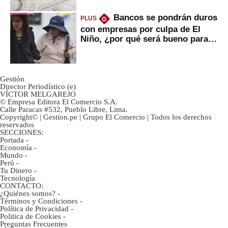
Bancos se pondrán duros
PLUS
G
con empresas por culpa de El
Niño, ¿por qué será bueno para
ahorristas?
Gestión
Director Periodístico (e)
VÍCTOR MELGAREJO
© Empresa Editora El Comercio S.A.
Calle Paracas #532, Pueblo Libre, Lima.
Copyright© | Gestion.pe | Grupo El Comercio | Todos los derechos
reservados
SECCIONES:
Portada
-
Economía
-
Mundo
-
Perú
-
Tu Dinero
-
Tecnología
CONTACTO:
¿Quiénes somos?
-
Términos y Condiciones
-
Política de Privacidad
-
Politica de Cookies
-
Preguntas Frecuentes