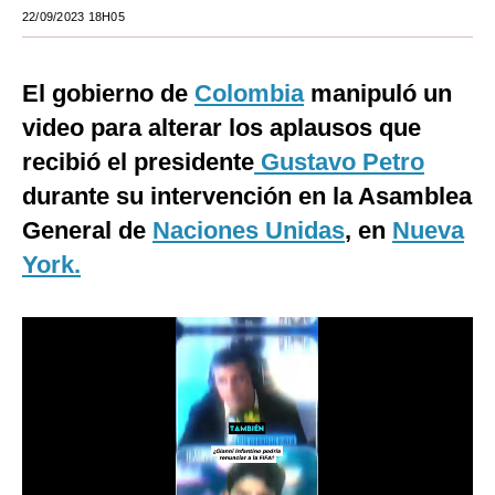
22/09/2023 18H05
Moda
Estilos
El gobierno de
Colombia
manipuló un
Mundo
video para alterar los aplausos que
recibió el presidente
Gustavo Petro
EEUU
durante su intervención en la Asamblea
México
General de
Naciones Unidas
, en
Nueva
España
York.
Internacional
Tecnología
Club del Suscriptor
Mix
G de Gestión