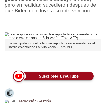
pero en realidad sucedieron después de
Tu Dinero
que Biden concluyera su intervención.
Finanzas Personales
Inmobiliarias
Plus G
La manipulación del video fue reportada inicialmente por el
Opinión
medio colombiano La Silla Vacía. (Foto: AFP)
Editorial
Únete a nuestro canal
Pregunta de hoy
Blogs
Suscríbete a YouTube
Tendencias
Lujo
Redacción Gestión
Viajes