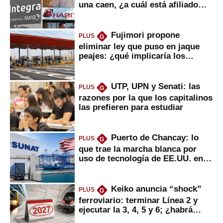
una caen, ¿a cuál está afiliado
usted?
Fujimori propone
PLUS
G
eliminar ley que puso en jaque
peajes: ¿qué implicaría los
usuarios?
UTP, UPN y Senati: las
PLUS
G
razones por la que los capitalinos
las prefieren para estudiar
Puerto de Chancay: lo
PLUS
G
que trae la marcha blanca por
uso de tecnología de EE.UU. en
mercancías
Keiko anuncia “shock”
PLUS
G
ferroviario: terminar Línea 2 y
ejecutar la 3, 4, 5 y 6; ¿habrá
avances?