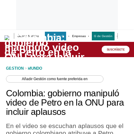
Últimas Noticias
Empresas G
Empresas
G de Gestión
Finanzas
Lo último
Peru Quiosco
SUSCRÍBETE
Portada
GESTION
>
MUNDO
Empresas
Añadir
Gestión
como fuente preferida en
Management & Empleo
Colombia: gobierno manipuló
Economía
video de Petro en la ONU para
incluir aplausos
Mercados
Perú
En el video se escuchan aplausos que el
gobierno colombiano atribuye a Petro,
Política