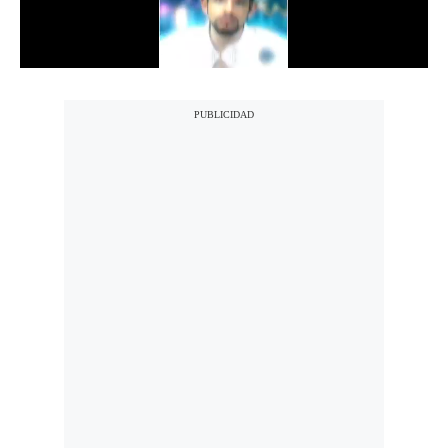
Notas Contratadas
Podcast
Gestión TV
Videos
Fotogalerías
gestion.pe
¿quiénes
Somos?
Términos
Y
Condiciones
Política
De
Privacidad