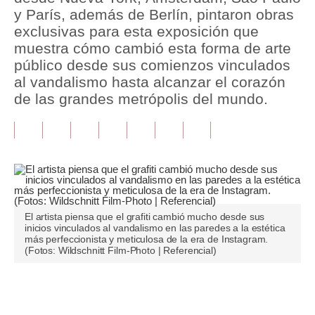
y París, además de Berlín, pintaron obras
Tu Dinero
exclusivas para esta exposición que
muestra cómo cambió esta forma de arte
Finanzas Personales
público desde sus comienzos vinculados
al vandalismo hasta alcanzar el corazón
Inmobiliarias
de las grandes metrópolis del mundo.
Plus G
Opinión
Editorial
Pregunta de hoy
El artista piensa que el grafiti cambió mucho desde sus
Blogs
inicios vinculados al vandalismo en las paredes a la estética
más perfeccionista y meticulosa de la era de Instagram.
(Fotos: Wildschnitt Film-Photo | Referencial)
Tendencias
Lujo
Únete a nuestro canal
Viajes