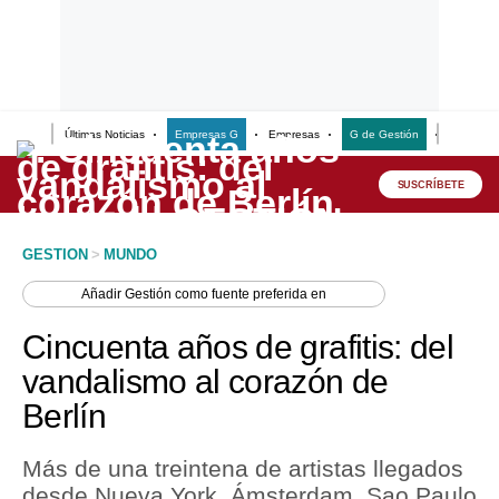
Últimas Noticias
Empresas G
Empresas
G de Gestión
Finanzas
Lo último
Peru Quiosco
SUSCRÍBETE
Portada
GESTION
>
MUNDO
Empresas
Añadir
Gestión
como fuente preferida en
Management & Empleo
Cincuenta años de grafitis: del
Economía
vandalismo al corazón de
Berlín
Mercados
Perú
Más de una treintena de artistas llegados
desde Nueva York, Ámsterdam, Sao Paulo
Política