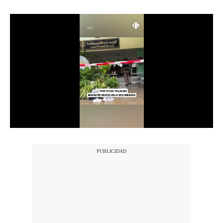
Notas Contratadas
Podcast
Gestión TV
Videos
Fotogalerías
gestion.pe
¿quiénes
Somos?
Términos
Y
Condiciones
Política
De
Privacidad