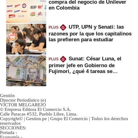
compra del negocio de Unilever
en Colombia
UTP, UPN y Senati: las
PLUS
G
razones por la que los capitalinos
las prefieren para estudiar
Sunat: César Luna, el
PLUS
G
primer jefe en Gobierno de
Fujimori, ¿qué 4 tareas se
marcan urgentes?
Gestión
Director Periodístico (e)
VÍCTOR MELGAREJO
© Empresa Editora El Comercio S.A.
Calle Paracas #532, Pueblo Libre, Lima.
Copyright© | Gestion.pe | Grupo El Comercio | Todos los derechos
reservados
SECCIONES:
Portada
-
Economía
-