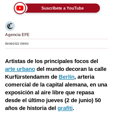
Moda
Suscríbete a YouTube
Estilos
Mundo
Agencia EFE
EEUU
05/06/2022 03H50
México
España
Artistas de los principales focos del
arte urbano
Internacional
del mundo decoran la calle
Kurfürstendamm de
Berlín
, arteria
Tecnología
comercial de la capital alemana, en una
Club del Suscriptor
exposición al aire libre que repasa
Mix
desde el último jueves (2 de junio) 50
años de historia del
grafiti
.
G de Gestión