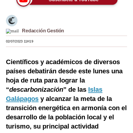
Moda
Estilos
Redacción Gestión
Mundo
02/07/2023 11H19
EEUU
México
Científicos y académicos de diversos
España
países debatirán desde este lunes una
hoja de ruta para lograr la
Internacional
“
descarbonización
” de las
Islas
Tecnología
Galápagos
y alcanzar la meta de la
Club del Suscriptor
transición energética en armonía con el
Mix
desarrollo de la población local y el
turismo, su principal actividad
G de Gestión