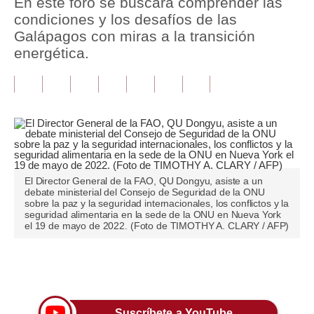
En este foro se buscará comprender las
condiciones y los desafíos de las
Tu Dinero
Galápagos con miras a la transición
energética.
Finanzas Personales
Inmobiliarias
Plus G
Opinión
Editorial
El Director General de la FAO, QU Dongyu, asiste a un
debate ministerial del Consejo de Seguridad de la ONU
Pregunta de hoy
sobre la paz y la seguridad internacionales, los conflictos y la
seguridad alimentaria en la sede de la ONU en Nueva York
Blogs
el 19 de mayo de 2022. (Foto de TIMOTHY A. CLARY / AFP)
Tendencias
Únete a nuestro canal
Lujo
Viajes
Suscríbete a YouTube