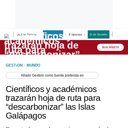
Últimas Noticias
Empresas G
Empresas
G de Gestión
Finanzas
Lo último
Peru Quiosco
SUSCRÍBETE
Portada
GESTION
>
MUNDO
Empresas
Añadir
Gestión
como fuente preferida en
Management & Empleo
Científicos y académicos
Economía
trazarán hoja de ruta para
“descarbonizar” las Islas
Mercados
Galápagos
Perú
Política