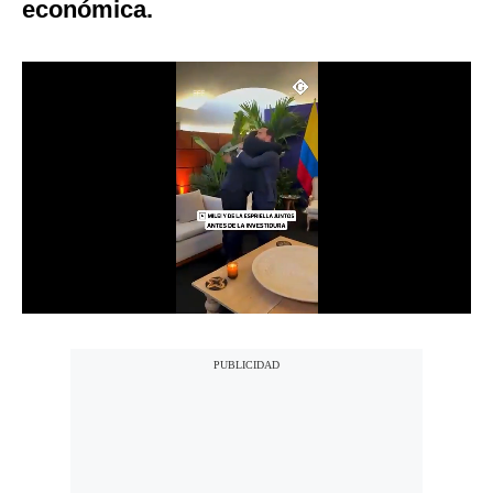
económica.
Notas Contratadas
Podcast
Gestión TV
Videos
Fotogalerías
gestion.pe
¿quiénes
Somos?
Términos
Y
Condiciones
Política
De
Privacidad