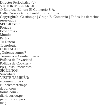
Director Periodístico (e)
VÍCTOR MELGAREJO
© Empresa Editora El Comercio S.A.
Calle Paracas #532, Pueblo Libre, Lima.
Copyright© | Gestion.pe | Grupo El Comercio | Todos los derechos
reservados
SECCIONES:
Portada
-
Economía
-
Mundo
-
Perú
-
Tu Dinero
-
Tecnología
CONTACTO:
¿Quiénes somos?
-
Términos y Condiciones
-
Política de Privacidad
-
Politica de Cookies
-
Preguntas Frecuentes
SÍGUENOS:
Suscríbete
VISITE TAMBIÉN:
elcomercio.pe
-
clubelcomercio.pe
-
depor.com
-
trome.com
-
diariocorreo.pe
-
peruquiosco.pe
-
mag