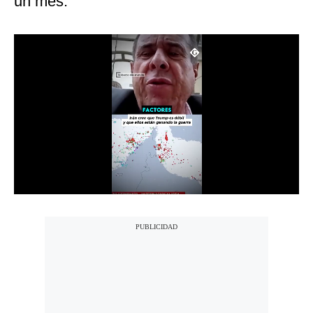
un mes.
Notas Contratadas
Podcast
Gestión TV
Videos
Fotogalerías
gestion.pe
¿quiénes
Somos?
Términos
Y
Condiciones
Política
De
Privacidad