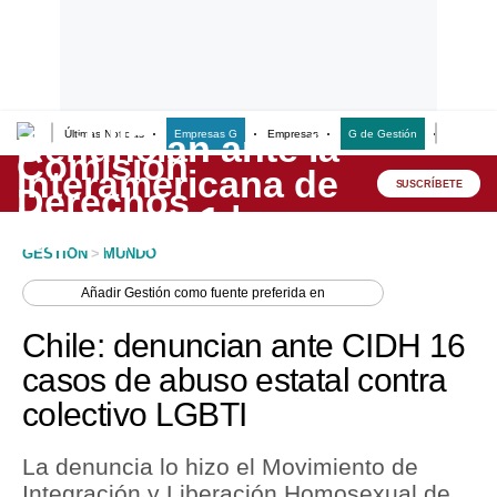
Últimas Noticias
Empresas G
Empresas
G de Gestión
Finanzas
Lo último
Peru Quiosco
SUSCRÍBETE
Portada
GESTION
>
MUNDO
Empresas
Añadir
Gestión
como fuente preferida en
Management & Empleo
Chile: denuncian ante CIDH 16
Economía
casos de abuso estatal contra
colectivo LGBTI
Mercados
Perú
La denuncia lo hizo el Movimiento de
Integración y Liberación Homosexual de
Política