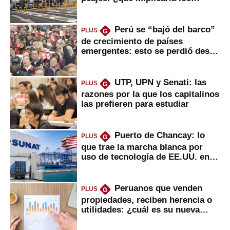
usuarios?
Perú se “bajó del barco”
PLUS
G
de crecimiento de países
emergentes: esto se perdió desde
2022
UTP, UPN y Senati: las
PLUS
G
razones por la que los capitalinos
las prefieren para estudiar
Puerto de Chancay: lo
PLUS
G
que trae la marcha blanca por
uso de tecnología de EE.UU. en
mercancías
Peruanos que venden
PLUS
G
propiedades, reciben herencia o
utilidades: ¿cuál es su nueva
inversión clave?