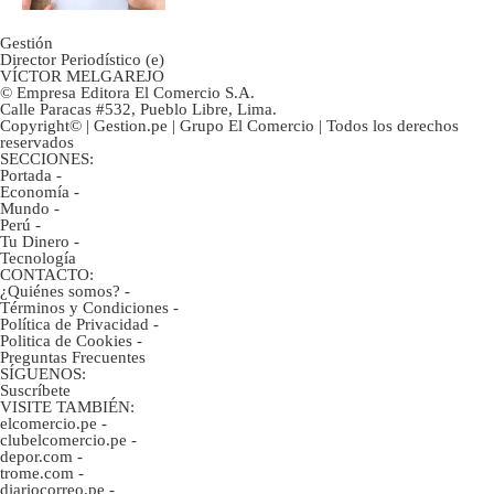
Gestión
Director Periodístico (e)
VÍCTOR MELGAREJO
© Empresa Editora El Comercio S.A.
Calle Paracas #532, Pueblo Libre, Lima.
Copyright© | Gestion.pe | Grupo El Comercio | Todos los derechos
reservados
SECCIONES:
Portada
-
Economía
-
Mundo
-
Perú
-
Tu Dinero
-
Tecnología
CONTACTO:
¿Quiénes somos?
-
Términos y Condiciones
-
Política de Privacidad
-
Politica de Cookies
-
Preguntas Frecuentes
SÍGUENOS:
Suscríbete
VISITE TAMBIÉN:
elcomercio.pe
-
clubelcomercio.pe
-
depor.com
-
trome.com
-
diariocorreo.pe
-