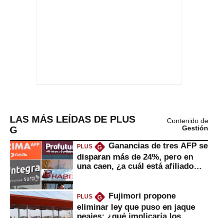
LAS MÁS LEÍDAS DE PLUS
Contenido de
G
Gestión
Ganancias de tres AFP se
PLUS
G
disparan más de 24%, pero en
una caen, ¿a cuál está afiliado
usted?
Fujimori propone
PLUS
G
eliminar ley que puso en jaque
peajes: ¿qué implicaría los