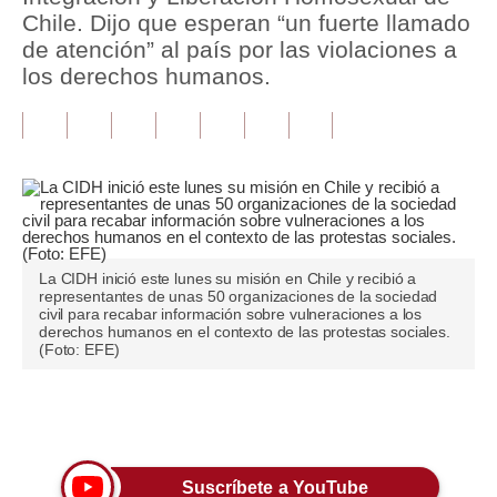
Chile. Dijo que esperan “un fuerte llamado
Tu Dinero
de atención” al país por las violaciones a
los derechos humanos.
Finanzas Personales
Inmobiliarias
Plus G
Opinión
Editorial
La CIDH inició este lunes su misión en Chile y recibió a
representantes de unas 50 organizaciones de la sociedad
Pregunta de hoy
civil para recabar información sobre vulneraciones a los
derechos humanos en el contexto de las protestas sociales.
(Foto: EFE)
Blogs
Tendencias
Únete a nuestro canal
Lujo
Viajes
Suscríbete a YouTube