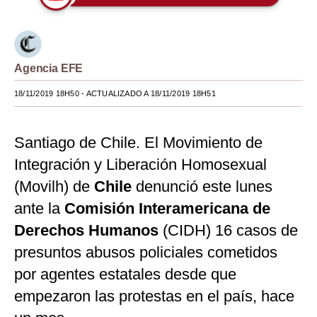
Moda
Estilos
Agencia EFE
Mundo
18/11/2019 18H50
- ACTUALIZADO A 18/11/2019 18H51
EEUU
México
Santiago de Chile. El Movimiento de
Integración y Liberación Homosexual
España
(Movilh) de
Chile
denunció este lunes
Internacional
ante la
Comisión Interamericana de
Tecnología
Derechos Humanos
(CIDH) 16 casos de
Club del Suscriptor
presuntos abusos policiales cometidos
por agentes estatales desde que
Mix
empezaron las protestas en el país, hace
G de Gestión