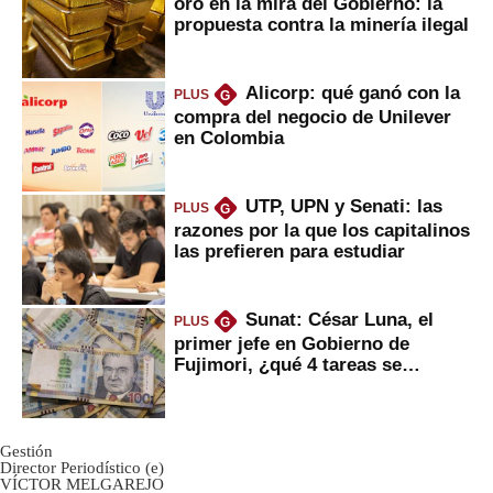
oro en la mira del Gobierno: la
propuesta contra la minería ilegal
Alicorp: qué ganó con la
PLUS
G
compra del negocio de Unilever
en Colombia
UTP, UPN y Senati: las
PLUS
G
razones por la que los capitalinos
las prefieren para estudiar
Sunat: César Luna, el
PLUS
G
primer jefe en Gobierno de
Fujimori, ¿qué 4 tareas se
marcan urgentes?
Gestión
Director Periodístico (e)
VÍCTOR MELGAREJO