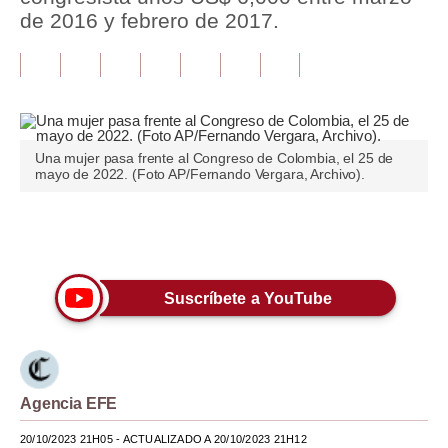
de 2016 y febrero de 2017.
Tu Dinero
Finanzas Personales
Inmobiliarias
Plus G
Una mujer pasa frente al Congreso de Colombia, el 25 de
mayo de 2022. (Foto AP/Fernando Vergara, Archivo).
Opinión
Editorial
Únete a nuestro canal
Pregunta de hoy
Suscríbete a YouTube
Blogs
Tendencias
Lujo
Agencia EFE
Viajes
20/10/2023 21H05
- ACTUALIZADO A 20/10/2023 21H12