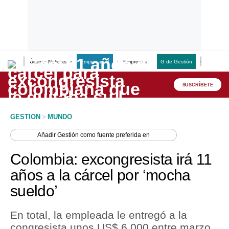
Últimas Noticias
Empresas G
Empresas
G de Gestión
Finanzas
Lo último
Peru Quiosco
SUSCRÍBETE
Portada
GESTION
>
MUNDO
Empresas
Añadir
Gestión
como fuente preferida en
Management & Empleo
Colombia: excongresista irá 11
Economía
años a la cárcel por ‘mocha
sueldo’
Mercados
Perú
En total, la empleada le entregó a la
congresista unos US$ 6,000 entre marzo
Política