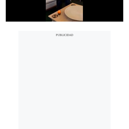
Notas Contratadas
Podcast
Gestión TV
Videos
Fotogalerías
gestion.pe
¿quiénes
Somos?
Términos
Y
Condiciones
Política
De
Privacidad