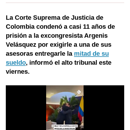
Moda
La Corte Suprema de Justicia de
Estilos
Colombia condenó a casi 11 años de
Mundo
prisión a la excongresista Argenis
Velásquez por exigirle a una de sus
EEUU
asesoras entregarle la
mitad de su
México
sueldo
, informó el alto tribunal este
España
viernes.
Internacional
Tecnología
Club del Suscriptor
Mix
G de Gestión