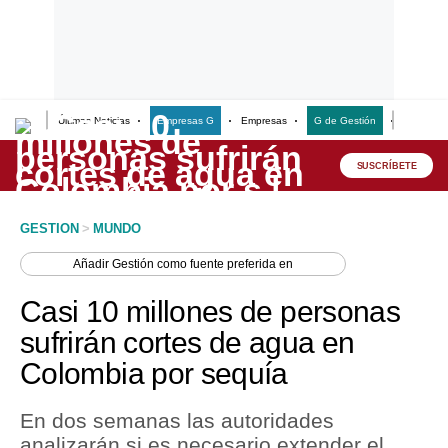
Últimas Noticias
Empresas G
Empresas
G de Gestión
Finanzas
Lo último
Peru Quiosco
SUSCRÍBETE
Portada
GESTION
>
MUNDO
Empresas
Añadir
Gestión
como fuente preferida en
Management & Empleo
Casi 10 millones de personas
Economía
sufrirán cortes de agua en
Colombia por sequía
Mercados
Perú
En dos semanas las autoridades
analizarán si es necesario extender el
Política