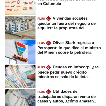
en Colombia
Viviendas sociales
PLUS
G
quedarían fuera del negocio de
alquiler: la propuesta del
gobierno
Oliver Stark regresa a
PLUS
G
Petroperú: lo que dice el ministro
del Minem sobre la petrolera
Deudas en Infocorp: ¿se
PLUS
G
puede pedir nuevo crédito
mientras se sale de la lista
negra?
Utilidades de
PLUS
G
trabajadores disparan venta de
casas y autos, ¿cómo amasan
tanta liquidez?