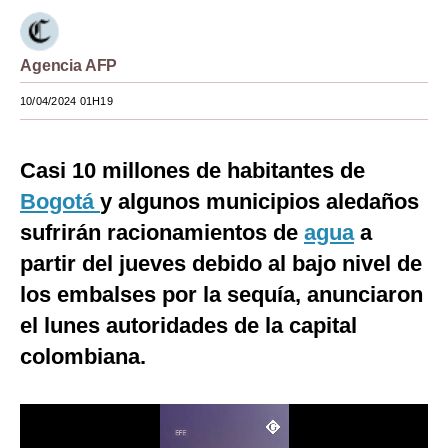
Moda
Agencia AFP
Estilos
10/04/2024 01H19
Mundo
EEUU
Casi 10 millones de habitantes de
México
Bogotá
y algunos municipios aledaños
sufrirán racionamientos de
agua
a
España
partir del jueves debido al bajo nivel de
Internacional
los embalses por la sequía, anunciaron
Tecnología
el lunes autoridades de la capital
Club del Suscriptor
colombiana.
Mix
G de Gestión