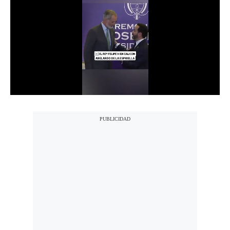
Notas Contratadas
Podcast
Gestión TV
Videos
Fotogalerías
gestion.pe
¿quiénes
Somos?
Términos
Y
Condiciones
Política
De
Privacidad