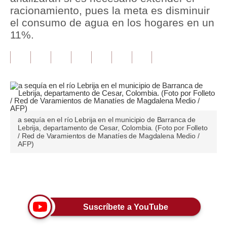
racionamiento, pues la meta es disminuir
Tu Dinero
el consumo de agua en los hogares en un
11%.
Finanzas Personales
Inmobiliarias
Plus G
Opinión
a sequía en el río Lebrija en el municipio de Barranca de
Editorial
Lebrija, departamento de Cesar, Colombia. (Foto por Folleto
/ Red de Varamientos de Manatíes de Magdalena Medio /
Pregunta de hoy
AFP)
Blogs
Únete a nuestro canal
Tendencias
Lujo
Suscríbete a YouTube
Viajes