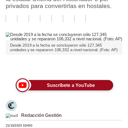
privados para convertirlas en hostales.
Tu Dinero
Finanzas Personales
Inmobiliarias
Plus G
Desde 2019 a la fecha se concluyeron sólo 127,345
unidades y se repararon 106,332 a nivel nacional. (Foto: AP)
Opinión
Editorial
Únete a nuestro canal
Pregunta de hoy
Suscríbete a YouTube
Blogs
Tendencias
Lujo
Redacción Gestión
Viajes
21/10/2023 01H00