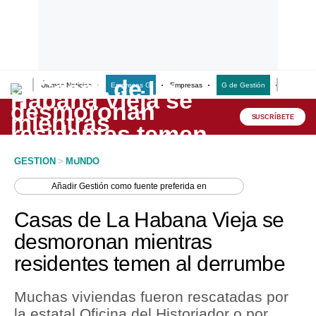
Últimas Noticias
Empresas G
Empresas
G de Gestión
Finanzas
Lo último
Peru Quiosco
SUSCRÍBETE
Portada
GESTION
>
MUNDO
Empresas
Añadir
Gestión
como fuente preferida en
Management & Empleo
Casas de La Habana Vieja se
Economía
desmoronan mientras
residentes temen al derrumbe
Mercados
Perú
Muchas viviendas fueron rescatadas por
la estatal Oficina del Historiador o por
Política