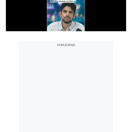
Notas Contratadas
Podcast
Gestión TV
Videos
Fotogalerías
gestion.pe
¿quiénes
Somos?
Términos
Y
Condiciones
Política
De
Privacidad