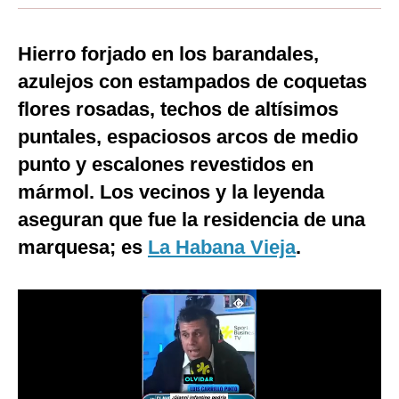
Moda
Hierro forjado en los barandales,
Estilos
azulejos con estampados de coquetas
Mundo
flores rosadas, techos de altísimos
puntales, espaciosos arcos de medio
EEUU
punto y escalones revestidos en
México
mármol. Los vecinos y la leyenda
España
aseguran que fue la residencia de una
Internacional
marquesa; es
La Habana Vieja
.
Tecnología
Club del Suscriptor
Mix
G de Gestión