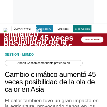
Últimas Noticias
Empresas G
Empresas
G de Gestión
Finanzas
Lo último
Peru Quiosco
SUSCRÍBETE
Portada
GESTION
>
MUNDO
Empresas
Añadir
Gestión
como fuente preferida en
Management & Empleo
Cambio climático aumentó 45
Economía
veces posibilidad de la ola de
calor en Asia
Mercados
Perú
El calor también tuvo un gran impacto en
la agricultura, provocando daños en los
Política