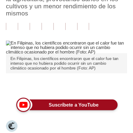
cultivos y un menor rendimiento de los
Tu Dinero
mismos
Finanzas Personales
Inmobiliarias
Plus G
Opinión
En Filipinas, los científicos encontraron que el calor fue tan
intenso que no hubiera podido ocurrir sin un cambio
climático ocasionado por el hombre (Foto: AP)
Editorial
Pregunta de hoy
Únete a nuestro canal
Blogs
Suscríbete a YouTube
Tendencias
Lujo
Viajes