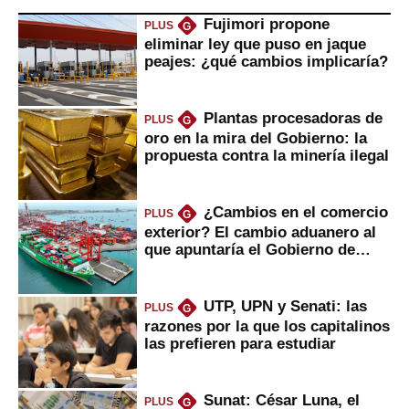
Fujimori propone
PLUS
G
eliminar ley que puso en jaque
peajes: ¿qué cambios implicaría?
Plantas procesadoras de
PLUS
G
oro en la mira del Gobierno: la
propuesta contra la minería ilegal
¿Cambios en el comercio
PLUS
G
exterior? El cambio aduanero al
que apuntaría el Gobierno de
Fujimori
UTP, UPN y Senati: las
PLUS
G
razones por la que los capitalinos
las prefieren para estudiar
Sunat: César Luna, el
PLUS
G