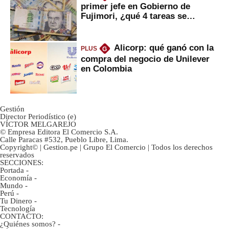
primer jefe en Gobierno de
Fujimori, ¿qué 4 tareas se
marcan urgentes?
Alicorp: qué ganó con la
PLUS
G
compra del negocio de Unilever
en Colombia
Gestión
Director Periodístico (e)
VÍCTOR MELGAREJO
© Empresa Editora El Comercio S.A.
Calle Paracas #532, Pueblo Libre, Lima.
Copyright© | Gestion.pe | Grupo El Comercio | Todos los derechos
reservados
SECCIONES:
Portada
-
Economía
-
Mundo
-
Perú
-
Tu Dinero
-
Tecnología
CONTACTO:
¿Quiénes somos?
-