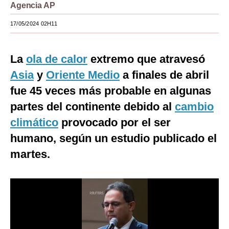
Agencia AP
Moda
17/05/2024 02H11
Estilos
Mundo
La
ola de calor
extremo que atravesó
Asia
y
Oriente Medio
a finales de abril
EEUU
fue 45 veces más probable en algunas
México
partes del continente debido al
cambio
España
climático
provocado por el ser
humano, según un estudio publicado el
Internacional
martes.
Tecnología
Club del Suscriptor
Mix
G de Gestión