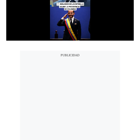
Notas Contratadas
Podcast
Gestión TV
Videos
Fotogalerías
gestion.pe
¿quiénes
Somos?
Términos
Y
Condiciones
Política
De
Privacidad