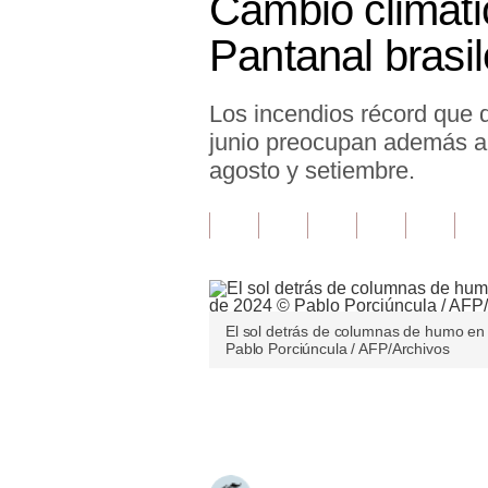
Cambio climáti
Finanzas Personales
Pantanal brasi
Inmobiliarias
Los incendios récord que 
Plus G
junio preocupan además a 
Opinión
agosto y setiembre.
Editorial
Pregunta de hoy
Blogs
El sol detrás de columnas de humo en 
Tendencias
Pablo Porciúncula / AFP/Archivos
Lujo
Únete a nuestro canal
Viajes
Moda