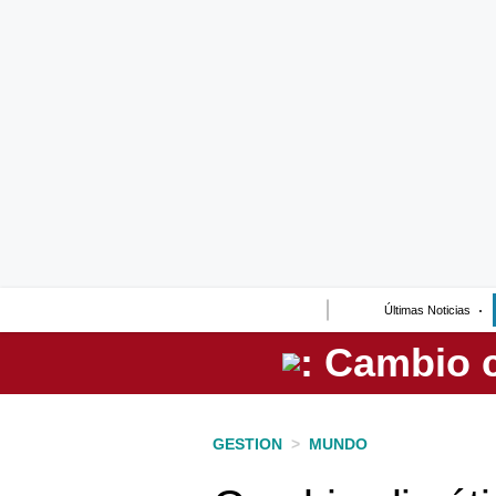
Lo último
Peru Quiosco
Portada
Empresas
Management & Empleo
Economía
Últimas Noticias
Mercados
Perú
Política
GESTION
>
MUNDO
Tu Dinero