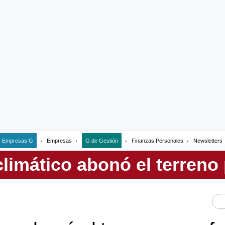
Empresas G
Empresas
G de Gestión
Finanzas Personales
Newsletters