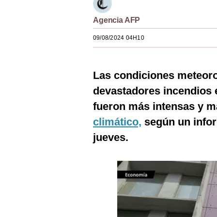
Estilos
Agencia AFP
Mundo
09/08/2024 04H10
EEUU
México
Las condiciones meteoro
España
devastadores incendios e
fueron más intensas y m
Internacional
climático,
según un infor
Tecnología
jueves.
Club del Suscriptor
Mix
G de Gestión
Notas Contratadas