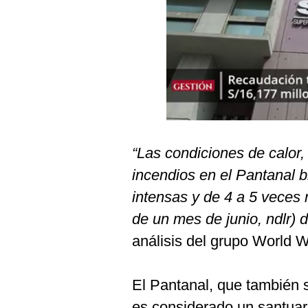
Podcast
Gestión TV
Videos
Fotogalerías
“Las condiciones de calor,
gestion.pe
incendios en el Pantanal b
¿quiénes
Somos?
intensas y de 4 a 5 veces
Términos
de un mes de junio, ndlr) d
Y
Condiciones
análisis del grupo World 
Política
De
Privacidad
El Pantanal, que también s
Politica
es considerado un santuar