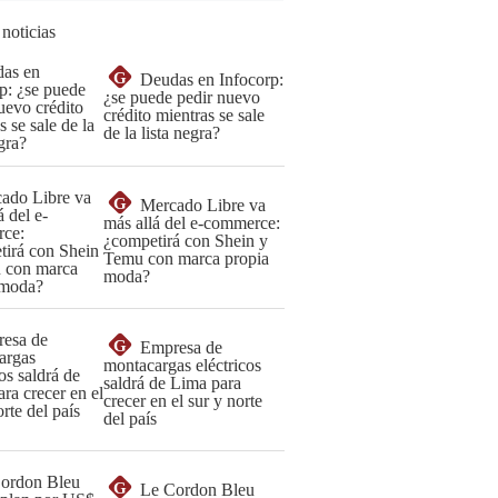
 noticias
G
Deudas en Infocorp:
¿se puede pedir nuevo
crédito mientras se sale
de la lista negra?
G
Mercado Libre va
más allá del e-commerce:
¿competirá con Shein y
Temu con marca propia
moda?
G
Empresa de
montacargas eléctricos
saldrá de Lima para
crecer en el sur y norte
del país
G
Le Cordon Bleu