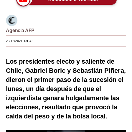
Moda
Estilos
Agencia AFP
Mundo
20/12/2021 13H43
EEUU
México
Los presidentes electo y saliente de
España
Chile, Gabriel Boric y Sebastián Piñera,
dieron el primer paso de la sucesión el
Internacional
lunes, un día después de que el
Tecnología
izquierdista ganara holgadamente las
Club del Suscriptor
elecciones, resultado que provocó la
Mix
caída del peso y de la bolsa local.
G de Gestión