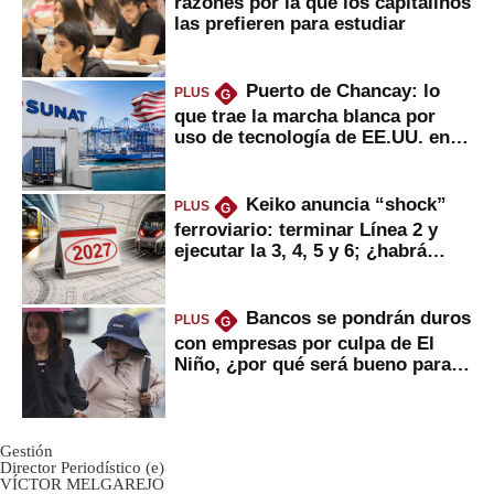
razones por la que los capitalinos
las prefieren para estudiar
Puerto de Chancay: lo
PLUS
G
que trae la marcha blanca por
uso de tecnología de EE.UU. en
mercancías
Keiko anuncia “shock”
PLUS
G
ferroviario: terminar Línea 2 y
ejecutar la 3, 4, 5 y 6; ¿habrá
avances?
Bancos se pondrán duros
PLUS
G
con empresas por culpa de El
Niño, ¿por qué será bueno para
ahorristas?
Gestión
Director Periodístico (e)
VÍCTOR MELGAREJO