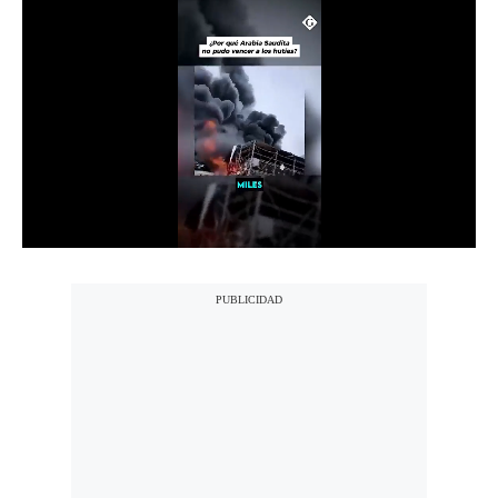
Notas Contratadas
Podcast
Gestión TV
Videos
Fotogalerías
gestion.pe
¿quiénes
Somos?
Términos
Y
Condiciones
Política
De
Privacidad