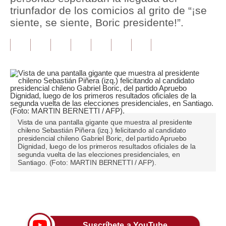
triunfador de los comicios al grito de “¡se
Tu Dinero
siente, se siente, Boric presidente!”.
Finanzas Personales
Inmobiliarias
Plus G
Opinión
Editorial
Vista de una pantalla gigante que muestra al presidente
chileno Sebastián Piñera (izq.) felicitando al candidato
presidencial chileno Gabriel Boric, del partido Apruebo
Pregunta de hoy
Dignidad, luego de los primeros resultados oficiales de la
segunda vuelta de las elecciones presidenciales, en
Blogs
Santiago. (Foto: MARTIN BERNETTI / AFP).
Tendencias
Únete a nuestro canal
Lujo
Viajes
Suscríbete a YouTube