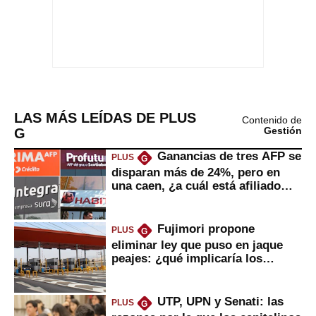
LAS MÁS LEÍDAS DE PLUS
Contenido de
G
Gestión
Ganancias de tres AFP se
PLUS
G
disparan más de 24%, pero en
una caen, ¿a cuál está afiliado
usted?
Fujimori propone
PLUS
G
eliminar ley que puso en jaque
peajes: ¿qué implicaría los
usuarios?
UTP, UPN y Senati: las
PLUS
G