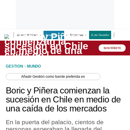
Últimas Noticias
Empresas G
Empresas
G de Gestión
Finanzas
Lo último
Peru Quiosco
SUSCRÍBETE
Portada
GESTION
>
MUNDO
Empresas
Añadir
Gestión
como fuente preferida en
Management & Empleo
Boric y Piñera comienzan la
Economía
sucesión en Chile en medio de
una caída de los mercados
Mercados
Perú
En la puerta del palacio, cientos de
personas esperaban la llegada del
Política