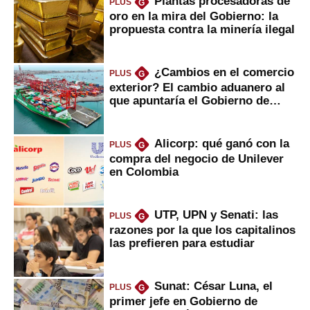
Plantas procesadoras de
PLUS
G
oro en la mira del Gobierno: la
propuesta contra la minería ilegal
¿Cambios en el comercio
PLUS
G
exterior? El cambio aduanero al
que apuntaría el Gobierno de
Fujimori
Alicorp: qué ganó con la
PLUS
G
compra del negocio de Unilever
en Colombia
UTP, UPN y Senati: las
PLUS
G
razones por la que los capitalinos
las prefieren para estudiar
Sunat: César Luna, el
PLUS
G
primer jefe en Gobierno de