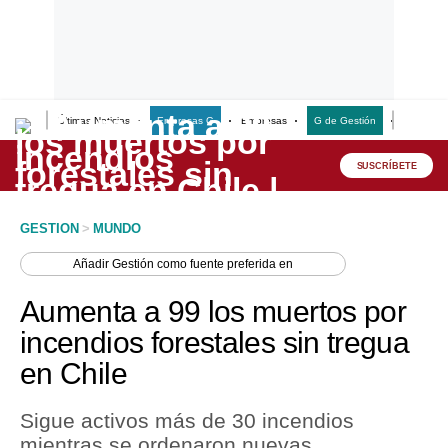
Últimas Noticias
Empresas G
Empresas
G de Gestión
Finanzas
Lo último
Peru Quiosco
SUSCRÍBETE
Portada
GESTION
>
MUNDO
Empresas
Añadir
Gestión
como fuente preferida en
Management & Empleo
Aumenta a 99 los muertos por
Economía
incendios forestales sin tregua
en Chile
Mercados
Perú
Sigue activos más de 30 incendios
mientras se ordenaron nuevas
Política