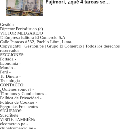
Fujimori, ¿qué 4 tareas se
marcan urgentes?
Gestión
Director Periodístico (e)
VÍCTOR MELGAREJO
© Empresa Editora El Comercio S.A.
Calle Paracas #532, Pueblo Libre, Lima.
Copyright© | Gestion.pe | Grupo El Comercio | Todos los derechos
reservados
SECCIONES:
Portada
-
Economía
-
Mundo
-
Perú
-
Tu Dinero
-
Tecnología
CONTACTO:
¿Quiénes somos?
-
Términos y Condiciones
-
Política de Privacidad
-
Politica de Cookies
-
Preguntas Frecuentes
SÍGUENOS:
Suscríbete
VISITE TAMBIÉN:
elcomercio.pe
-
clubelcomercio.pe
-