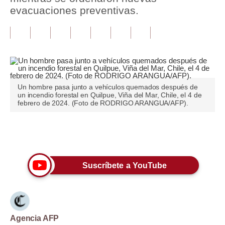
evacuaciones preventivas.
Tu Dinero
Finanzas Personales
Inmobiliarias
Plus G
Un hombre pasa junto a vehículos quemados después de
un incendio forestal en Quilpue, Viña del Mar, Chile, el 4 de
Opinión
febrero de 2024. (Foto de RODRIGO ARANGUA/AFP).
Editorial
Únete a nuestro canal
Pregunta de hoy
Blogs
Suscríbete a YouTube
Tendencias
Lujo
Agencia AFP
Viajes