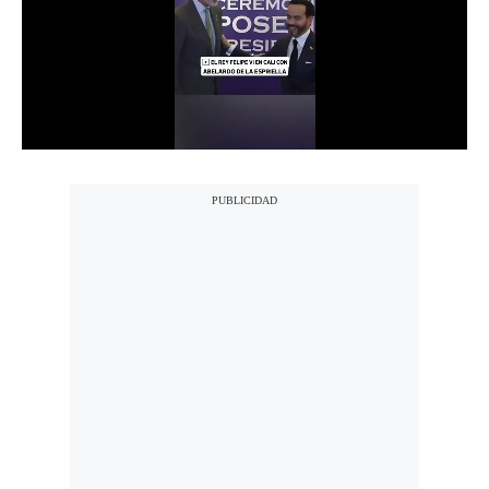
Notas Contratadas
Podcast
Gestión TV
Videos
Fotogalerías
gestion.pe
¿quiénes
Somos?
Términos
Y
Condiciones
Política
De
Privacidad