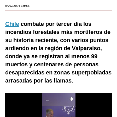
04/02/2024 18H56
Moda
Estilos
Chile
combate por tercer día los
Mundo
incendios forestales más mortíferos de
su historia reciente, con varios puntos
EEUU
ardiendo en la región de Valparaíso,
México
donde ya se registran al menos 99
España
muertos y centenares de personas
Internacional
desaparecidas en zonas superpobladas
arrasadas por las llamas.
Tecnología
Club del Suscriptor
Mix
G de Gestión