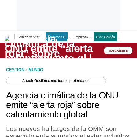
Últimas Noticias
Empresas G
Empresas
G de Gestión
Finanzas
Lo último
Peru Quiosco
SUSCRÍBETE
Portada
GESTION
>
MUNDO
Empresas
Añadir
Gestión
como fuente preferida en
Management & Empleo
Agencia climática de la ONU
Economía
emite “alerta roja” sobre
calentamiento global
Mercados
Perú
Los nuevos hallazgos de la OMM son
especialmente sombríos al estar incluidos
Política