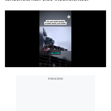
Notas Contratadas
Podcast
Gestión TV
Videos
Fotogalerías
gestion.pe
¿quiénes
Somos?
Términos
Y
Condiciones
Política
De
Privacidad