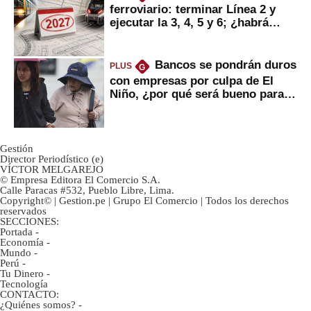
ferroviario: terminar Línea 2 y
ejecutar la 3, 4, 5 y 6; ¿habrá
avances?
Bancos se pondrán duros
PLUS
G
con empresas por culpa de El
Niño, ¿por qué será bueno para
ahorristas?
Gestión
Director Periodístico (e)
VÍCTOR MELGAREJO
© Empresa Editora El Comercio S.A.
Calle Paracas #532, Pueblo Libre, Lima.
Copyright© | Gestion.pe | Grupo El Comercio | Todos los derechos
reservados
SECCIONES:
Portada
-
Economía
-
Mundo
-
Perú
-
Tu Dinero
-
Tecnología
CONTACTO:
¿Quiénes somos?
-