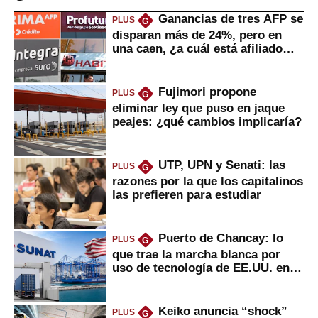
Ganancias de tres AFP se
PLUS
G
disparan más de 24%, pero en
una caen, ¿a cuál está afiliado
usted?
Fujimori propone
PLUS
G
eliminar ley que puso en jaque
peajes: ¿qué cambios implicaría?
UTP, UPN y Senati: las
PLUS
G
razones por la que los capitalinos
las prefieren para estudiar
Puerto de Chancay: lo
PLUS
G
que trae la marcha blanca por
uso de tecnología de EE.UU. en
mercancías
Keiko anuncia “shock”
PLUS
G