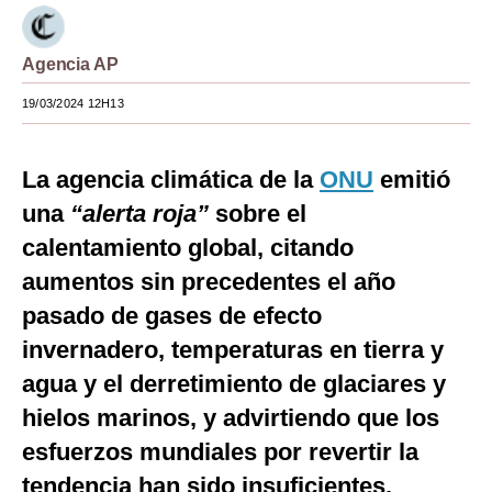
Moda
Agencia AP
Estilos
19/03/2024 12H13
Mundo
EEUU
La agencia climática de la
ONU
emitió
México
una
“alerta roja”
sobre el
calentamiento global, citando
España
aumentos sin precedentes el año
Internacional
pasado de gases de efecto
Tecnología
invernadero, temperaturas en tierra y
agua y el derretimiento de glaciares y
Club del Suscriptor
hielos marinos, y advirtiendo que los
Mix
esfuerzos mundiales por revertir la
G de Gestión
tendencia han sido insuficientes.