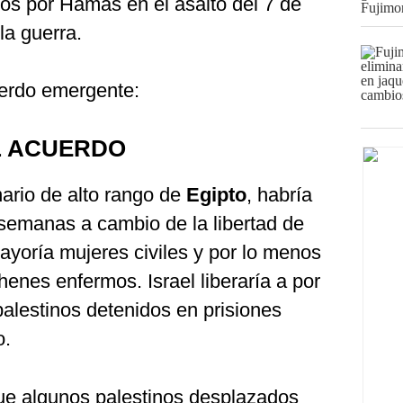
dos por Hamás en el asalto del 7 de
a guerra.
uerdo emergente:
L ACUERDO
ario de alto rango de
Egipto
, habría
 semanas a cambio de la libertad de
ayoría mujeres civiles y por lo menos
henes enfermos. Israel liberaría a por
alestinos detenidos en prisiones
o.
que algunos palestinos desplazados