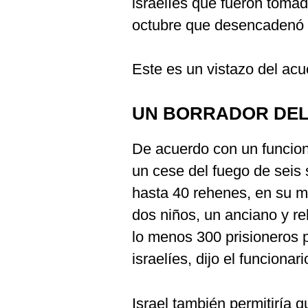
israelíes que fueron toma
De
Cookies
octubre que desencadenó l
Preguntas
Frecuentes
Este es un vistazo del ac
UN BORRADOR DE
De acuerdo con un funcion
un cese del fuego de seis
hasta 40 rehenes, en su m
dos niños, un anciano y re
lo menos 300 prisioneros p
israelíes, dijo el funcionari
Israel también permitiría 