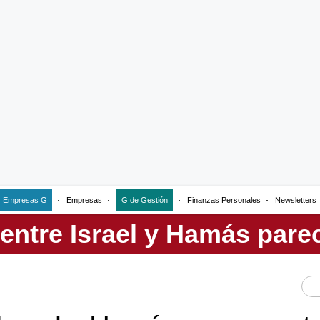
Empresas G
Empresas
G de Gestión
Finanzas Personales
Newsletters