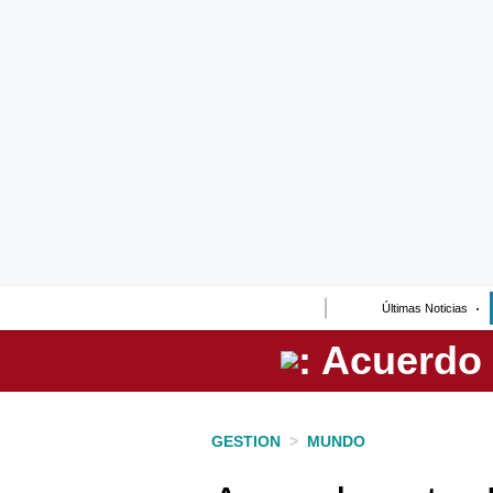
Lo último
Peru Quiosco
Portada
Empresas
Management & Empleo
Economía
Últimas Noticias
Mercados
Perú
Política
GESTION
>
MUNDO
Tu Dinero