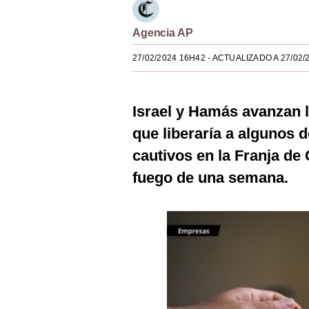
Estilos
Agencia AP
Mundo
27/02/2024 16H42
- ACTUALIZADO A 27/02/
EEUU
México
Israel y Hamás avanzan 
España
que liberaría a algunos 
Internacional
cautivos en la Franja de
fuego de una semana.
Tecnología
Club del Suscriptor
Mix
G de Gestión
Notas Contratadas