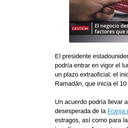
Podcast
Gestión TV
Videos
Fotogalerías
El presidente estadounid
gestion.pe
podría entrar en vigor el l
¿quiénes
un plazo extraoficial: el 
Somos?
Ramadán, que inicia el 10
Términos
Y
Condiciones
Un acuerdo podría llevar al
Política
desesperada de la
Franja
De
Privacidad
estragos, así como para la
Politica