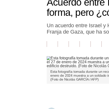
Acuerdo entre 
Finanzas Personales
forma, pero ¿c
Inmobiliarias
Un acuerdo entre Israel y 
Plus G
Franja de Gaza, que ha s
Opinión
Editorial
Pregunta de hoy
Blogs
Esta fotografía tomada durante un recor
Tendencias
enero de 2024 muestra a un soldado isr
(Foto de Nicolás GARCÍA / AFP)
Lujo
Únete a nuestro canal
Viajes
Moda