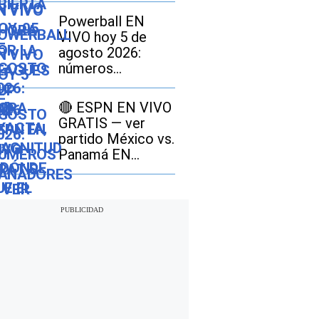
fue el epicentro
Powerball EN
del último sismo
VIVO hoy 5 de
agosto 2026:
números
ganadores y
resultados del
🔴 ESPN EN VIVO
jackpot de $786
GRATIS — ver
millones
partido México vs.
Panamá EN
DIRECTO por
Disney Plus online