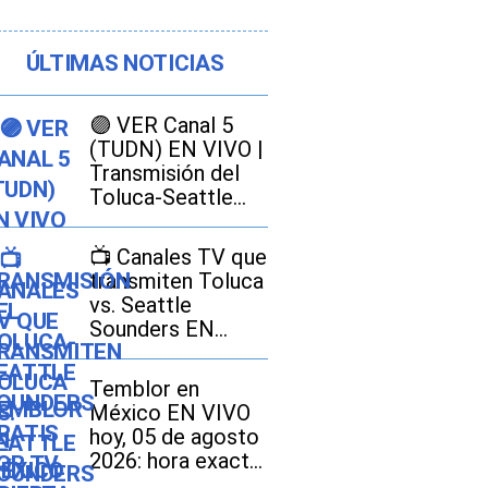
ÚLTIMAS NOTICIAS
🟣 VER Canal 5
(TUDN) EN VIVO |
Transmisión del
Toluca-Seattle
Sounders GRATIS
por TV abierta
📺 Canales TV que
transmiten Toluca
vs. Seattle
Sounders EN
VIVO AHORA por
la Leagues Cup
Temblor en
2026
México EN VIVO
hoy, 05 de agosto
2026: hora exacta,
magnitud y dónde