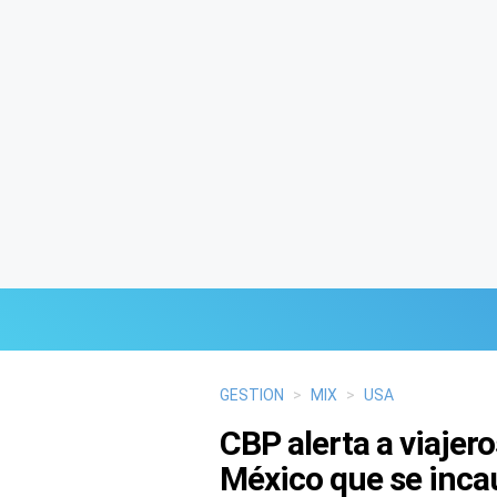
Últimas Noticias
GESTION
>
MIX
>
USA
CBP alerta a viajero
Mi Bolsillo
México que se incau
Respuestas