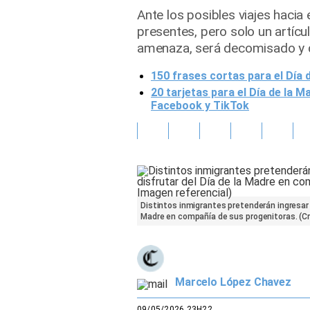
Ante los posibles viajes hacia 
Gente
presentes, pero solo un artícu
amenaza, será decomisado y d
Vida Laboral
150 frases cortas para el Día
Tendencias Mix
20 tarjetas para el Día de la 
Facebook y TikTok
Sports
Distintos inmigrantes pretenderán ingresar p
Madre en compañía de sus progenitoras. (Cré
Marcelo López Chavez
09/05/2026 23H22