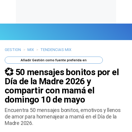
GESTION
>
MIX
>
TENDENCIAS MIX
Últimas Noticias
Añadir
Gestión
como fuente preferida en
Mi Bolsillo
💞 50 mensajes bonitos por el
Respuestas
Día de la Madre 2026 y
compartir con mamá el
Gente
domingo 10 de mayo
Vida Laboral
Encuentra 50 mensajes bonitos, emotivos y llenos
de amor para homenajear a mamá en el Día de la
Tendencias Mix
Madre 2026.
Sports