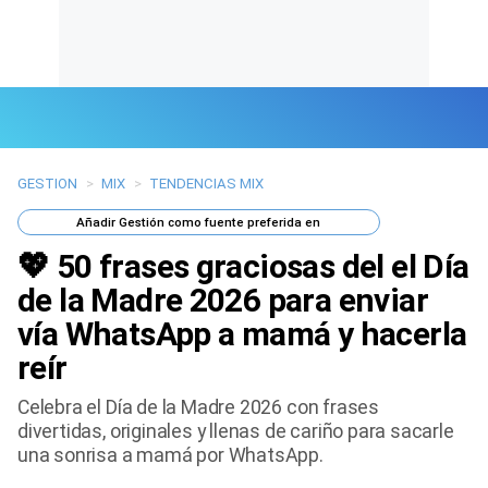
GESTION
>
MIX
>
TENDENCIAS MIX
Últimas Noticias
Añadir
Gestión
como fuente preferida en
Mi Bolsillo
💖 50 frases graciosas del el Día
Respuestas
de la Madre 2026 para enviar
vía WhatsApp a mamá y hacerla
Gente
reír
Vida Laboral
Celebra el Día de la Madre 2026 con frases
divertidas, originales y llenas de cariño para sacarle
Tendencias Mix
una sonrisa a mamá por WhatsApp.
Sports