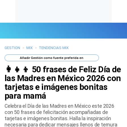
GESTION
>
MIX
>
TENDENCIAS MIX
Últimas Noticias
Añadir
Gestión
como fuente preferida en
Mi Bolsillo
👩‍👧‍👦 50 frases de Feliz Día de
Respuestas
las Madres en México 2026 con
tarjetas e imágenes bonitas
Gente
para mamá
Vida Laboral
Celebra el Día de las Madres en México este 2026
con 50 frases de felicitación acompañadas de
Tendencias Mix
tarjetas e imágenes bonitas. Halla la inspiración
necesaria para dedicar mensajes llenos de ternura
Sports