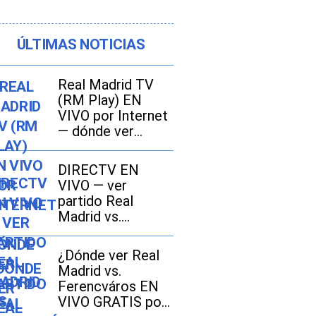
ÚLTIMAS NOTICIAS
Real Madrid TV
(RM Play) EN
VIVO por Internet
— dónde ver
partido Real
Madrid vs.
DIRECTV EN
Ferencváros
VIVO — ver
GRATIS en Fútbol
partido Real
TV y Online
Madrid vs.
Ferencváros por
DGO Online
¿Dónde ver Real
Madrid vs.
Ferencváros EN
VIVO GRATIS por