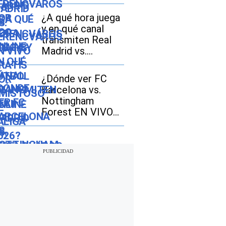
amistoso de
LaLiga 2026?
¿A qué hora juega
Horarios y canales
y en qué canal
TV
transmiten Real
Madrid vs.
Ferencváros EN
VIVO por
¿Dónde ver FC
amistoso 2026 en
Barcelona vs.
México, Estados
Nottingham
Unidos y España?
Forest EN VIVO
EN DIRECTO por
amistoso 2026?